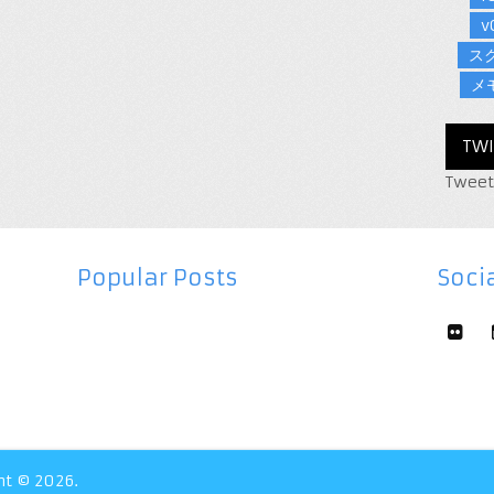
v
ス
メ
TWI
Tweet
Popular Posts
Socia
ht © 2026.