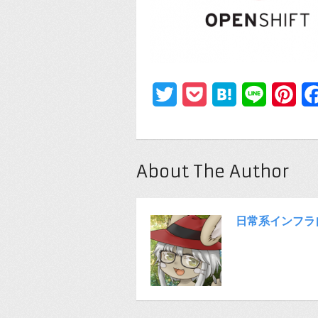
Twitter
Pocket
Hatena
Line
Pin
About The Author
日常系インフラ