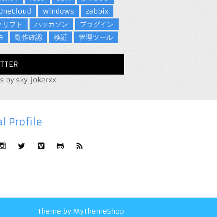
OneCloud
windows
zabbix
クリプト
ハッカソン
プラグイン
モ
動作確認
検証
管理ツール
TTER
s by sky_jokerxx
l Profile
Theme by
MyThemeShop