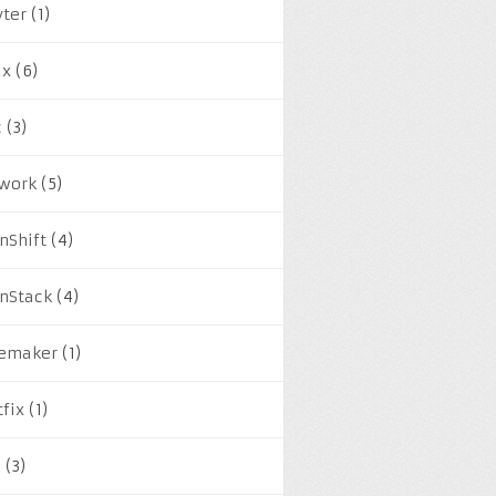
yter
(1)
ux
(6)
c
(3)
work
(5)
nShift
(4)
nStack
(4)
emaker
(1)
tfix
(1)
M
(3)