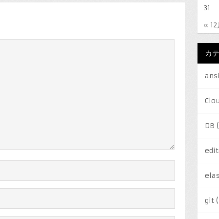
31
« 1
カ
ans
Clo
DB
(
edit
elas
git
(