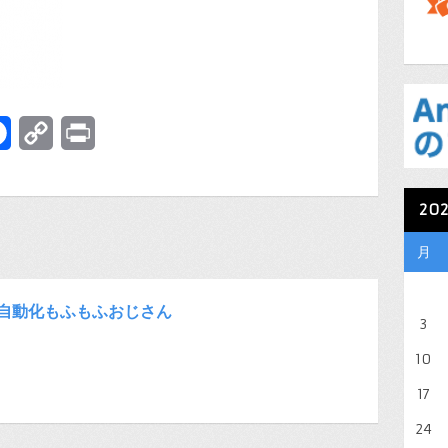
terest
Facebook
Copy
Print
Link
20
月
自動化もふもふおじさん
3
10
17
24