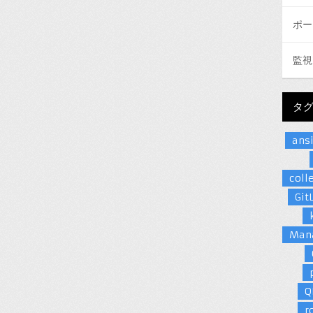
ポー
監視
タ
ans
coll
Git
Man
Q
r