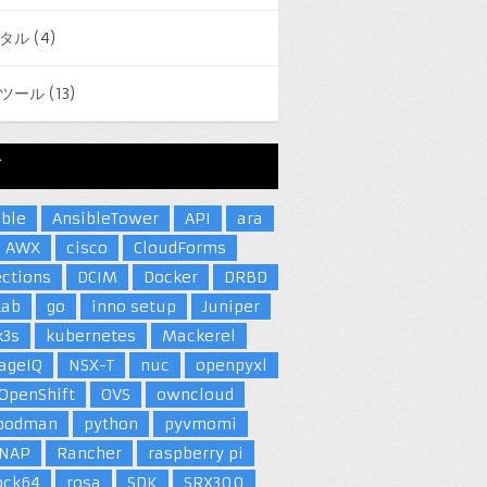
タル
(4)
ツール
(13)
グ
ible
AnsibleTower
API
ara
AWX
cisco
CloudForms
ections
DCIM
Docker
DRBD
Lab
go
inno setup
Juniper
k3s
kubernetes
Mackerel
ageIQ
NSX-T
nuc
openpyxl
OpenShift
OVS
owncloud
podman
python
pyvmomi
NAP
Rancher
raspberry pi
ock64
rosa
SDK
SRX300