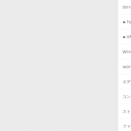
ter
►
T
►
V
Win
wor
エデ
コン
スト
ファ