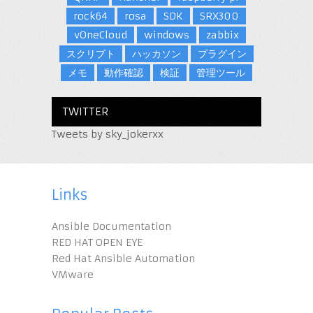
rock64
rosa
SDK
SRX300
vOneCloud
windows
zabbix
スクリプト
ハッカソン
プラグイン
メモ
動作確認
検証
管理ツール
TWITTER
Tweets by sky_jokerxx
Links
Ansible Documentation
RED HAT OPEN EYE
Red Hat Ansible Automation
VMware