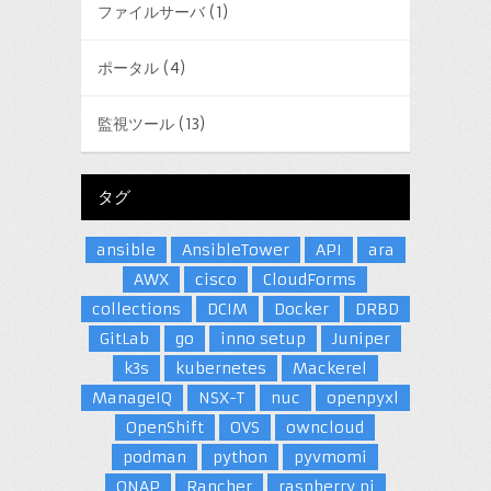
ファイルサーバ
(1)
ポータル
(4)
監視ツール
(13)
タグ
ansible
AnsibleTower
API
ara
AWX
cisco
CloudForms
collections
DCIM
Docker
DRBD
GitLab
go
inno setup
Juniper
k3s
kubernetes
Mackerel
ManageIQ
NSX-T
nuc
openpyxl
OpenShift
OVS
owncloud
podman
python
pyvmomi
QNAP
Rancher
raspberry pi