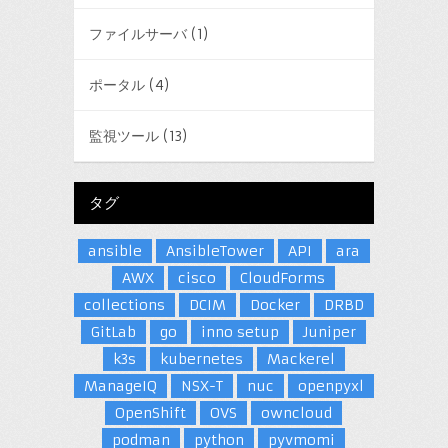
ファイルサーバ
(1)
ポータル
(4)
監視ツール
(13)
タグ
ansible
AnsibleTower
API
ara
AWX
cisco
CloudForms
collections
DCIM
Docker
DRBD
GitLab
go
inno setup
Juniper
k3s
kubernetes
Mackerel
ManageIQ
NSX-T
nuc
openpyxl
OpenShift
OVS
owncloud
podman
python
pyvmomi