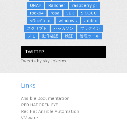
QNAP
Rancher
raspberry pi
rock64
rosa
SDK
SRX300
vOneCloud
windows
zabbix
スクリプト
ハッカソン
プラグイン
メモ
動作確認
検証
管理ツール
TWITTER
Tweets by sky_jokerxx
Links
Ansible Documentation
RED HAT OPEN EYE
Red Hat Ansible Automation
VMware