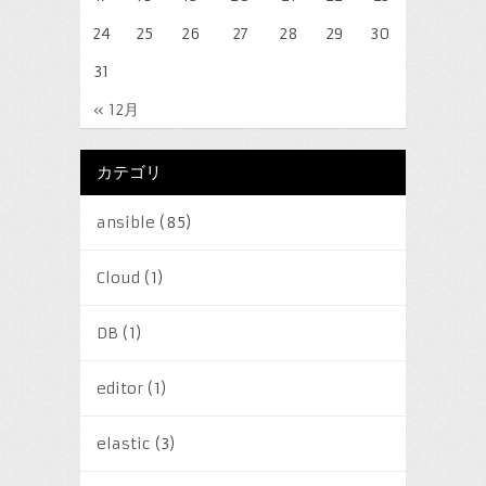
24
25
26
27
28
29
30
31
« 12月
カテゴリ
ansible
(85)
Cloud
(1)
DB
(1)
editor
(1)
elastic
(3)