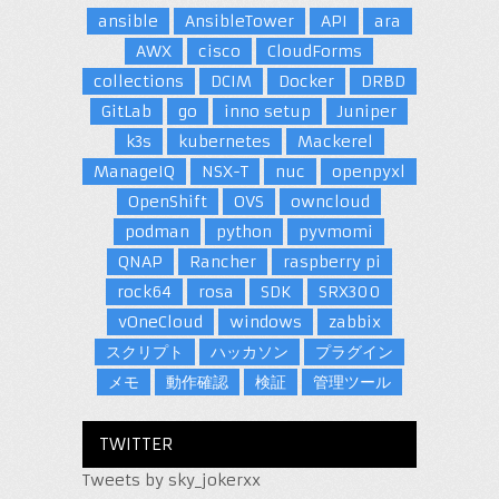
ansible
AnsibleTower
API
ara
AWX
cisco
CloudForms
collections
DCIM
Docker
DRBD
GitLab
go
inno setup
Juniper
k3s
kubernetes
Mackerel
ManageIQ
NSX-T
nuc
openpyxl
OpenShift
OVS
owncloud
podman
python
pyvmomi
QNAP
Rancher
raspberry pi
rock64
rosa
SDK
SRX300
vOneCloud
windows
zabbix
スクリプト
ハッカソン
プラグイン
メモ
動作確認
検証
管理ツール
TWITTER
Tweets by sky_jokerxx