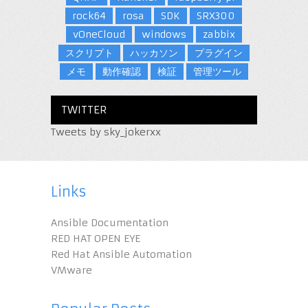
rock64
rosa
SDK
SRX300
vOneCloud
windows
zabbix
スクリプト
ハッカソン
プラグイン
メモ
動作確認
検証
管理ツール
TWITTER
Tweets by sky_jokerxx
Links
Ansible Documentation
RED HAT OPEN EYE
Red Hat Ansible Automation
VMware