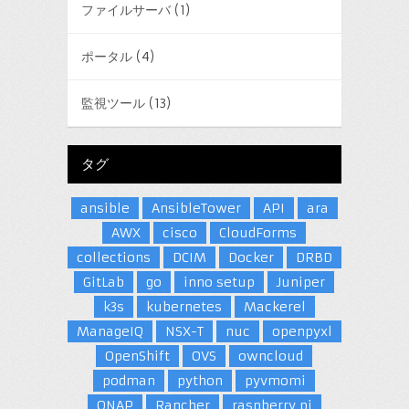
ファイルサーバ
(1)
ポータル
(4)
監視ツール
(13)
タグ
ansible
AnsibleTower
API
ara
AWX
cisco
CloudForms
collections
DCIM
Docker
DRBD
GitLab
go
inno setup
Juniper
k3s
kubernetes
Mackerel
ManageIQ
NSX-T
nuc
openpyxl
OpenShift
OVS
owncloud
podman
python
pyvmomi
QNAP
Rancher
raspberry pi