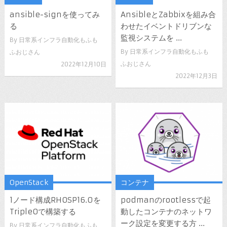
ansible-signを使ってみ
AnsibleとZabbixを組み合
る
わせたイベントドリブンな
監視システムを ...
By
日常系インフラ自動化もふも
By
日常系インフラ自動化もふも
ふおじさん
ふおじさん
2022年12月10日
2022年12月3日
OpenStack
コンテナ
1ノード構成RHOSP16.0を
podmanのrootlessで起
TripleOで構築する
動したコンテナのネットワ
ーク設定を変更する方 ...
By
日常系インフラ自動化もふも