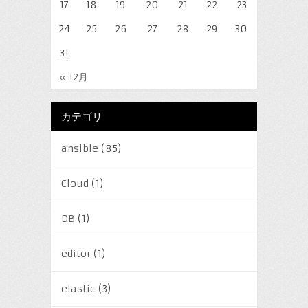
17
18
19
20
21
22
23
24
25
26
27
28
29
30
31
« 12月
カテゴリ
ansible
(85)
Cloud
(1)
DB
(1)
editor
(1)
elastic
(3)