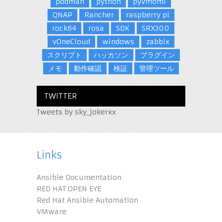
podman
python
pyvmomi
QNAP
Rancher
raspberry pi
rock64
rosa
SDK
SRX300
vOneCloud
windows
zabbix
スクリプト
ハッカソン
プラグイン
メモ
動作確認
検証
管理ツール
TWITTER
Tweets by sky_jokerxx
Links
Ansible Documentation
RED HAT OPEN EYE
Red Hat Ansible Automation
VMware