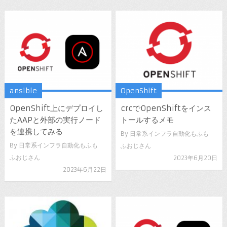
ansible
OpenShift
OpenShift上にデプロイし
crcでOpenShiftをインス
たAAPと外部の実行ノード
トールするメモ
を連携してみる
By
日常系インフラ自動化もふも
By
日常系インフラ自動化もふも
ふおじさん
ふおじさん
2023年6月20日
2023年6月22日