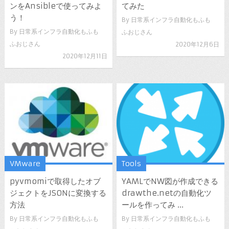
ンをAnsibleで使ってみよ
てみた
う！
By
日常系インフラ自動化もふも
By
日常系インフラ自動化もふも
ふおじさん
ふおじさん
2020年12月6日
2020年12月11日
VMware
Tools
pyvmomiで取得したオブ
YAMLでNW図が作成できる
ジェクトをJSONに変換する
drawthe.netの自動化ツ
方法
ールを作ってみ ...
By
日常系インフラ自動化もふも
By
日常系インフラ自動化もふも