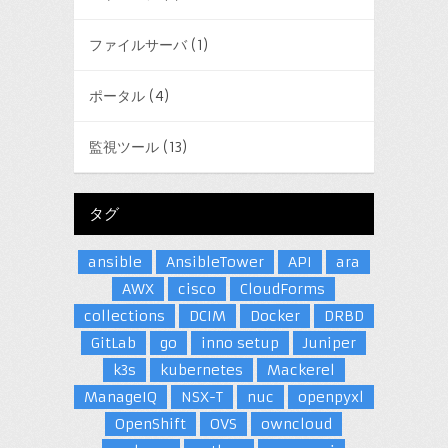
ファイルサーバ
(1)
ポータル
(4)
監視ツール
(13)
タグ
ansible
AnsibleTower
API
ara
AWX
cisco
CloudForms
collections
DCIM
Docker
DRBD
GitLab
go
inno setup
Juniper
k3s
kubernetes
Mackerel
ManageIQ
NSX-T
nuc
openpyxl
OpenShift
OVS
owncloud