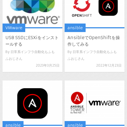
VMware
ansible
USB SSDにESXiをインスト
AnsibleでOpenShiftを操
ールする
作してみる
By
日常系インフラ自動化もふも
By
日常系インフラ自動化もふも
ふおじさん
ふおじさん
2023年3月25日
2022年12月23日
ansible
ansible