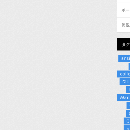
ポー
監視
タ
ans
coll
Git
Man
Q
r