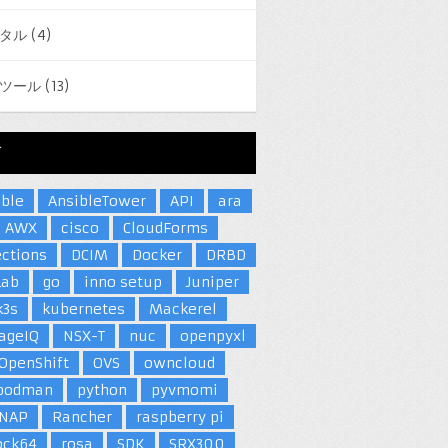
タル
(4)
ツール
(13)
グ
ible
AnsibleTower
API
ara
AWX
cisco
CloudForms
ections
DCIM
Docker
DRBD
Lab
go
inno setup
Juniper
k3s
kubernetes
Mackerel
ageIQ
NSX-T
nuc
openpyxl
OpenShift
OVS
owncloud
podman
python
pyvmomi
NAP
Rancher
raspberry pi
ock64
rosa
SDK
SRX300