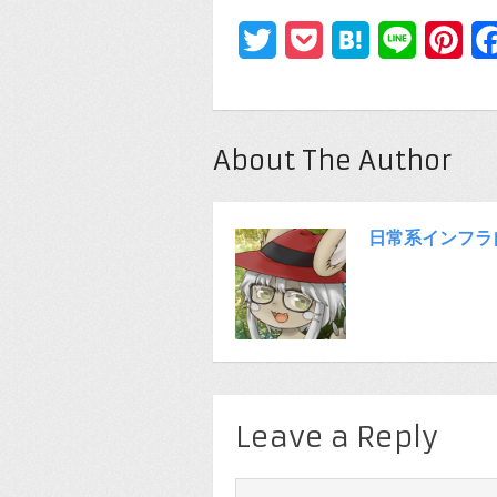
Twitter
Pocket
Hatena
Line
Pin
About The Author
日常系インフラ
Leave a Reply