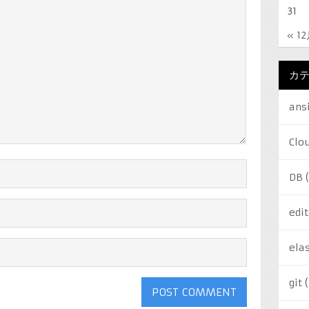
31
« 1
カ
ans
Clo
DB
(
edit
elas
git
(