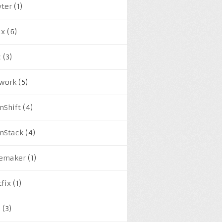
yter
(1)
ux
(6)
c
(3)
work
(5)
nShift
(4)
nStack
(4)
emaker
(1)
tfix
(1)
M
(3)