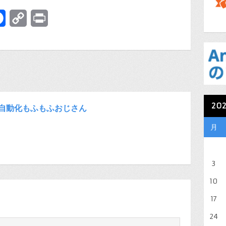
terest
Facebook
Copy
Print
Link
20
自動化もふもふおじさん
月
3
10
17
24