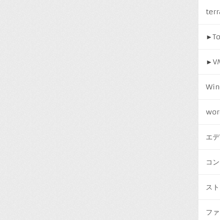
ter
►
T
►
V
Win
wor
エデ
コン
スト
ファ