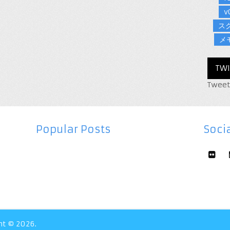
v
ス
メ
TWI
Tweet
Popular Posts
Socia
ht © 2026.