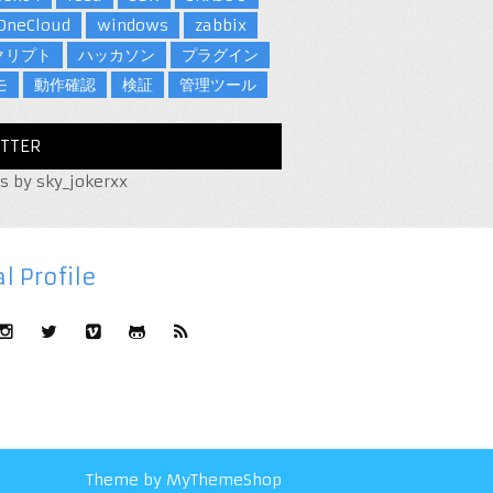
OneCloud
windows
zabbix
クリプト
ハッカソン
プラグイン
モ
動作確認
検証
管理ツール
TTER
s by sky_jokerxx
l Profile
Theme by
MyThemeShop