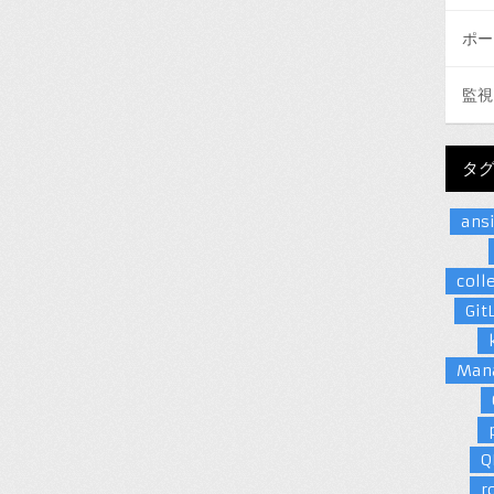
ポー
監視
タ
ans
coll
Git
Man
Q
r