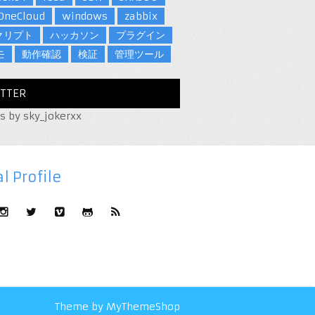
OneCloud
windows
zabbix
クリプト
ハッカソン
プラグイン
モ
動作確認
検証
管理ツール
TTER
s by sky_jokerxx
l Profile
Theme by
MyThemeShop