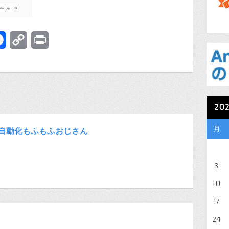
terest
Facebook
Copy
Print
Link
20
月
自動化もふもふおじさん
3
10
17
24