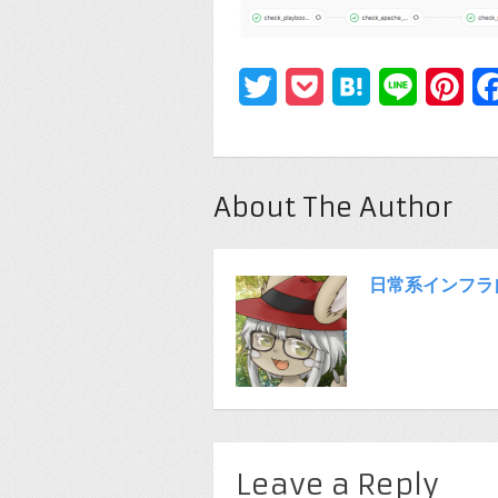
Twitter
Pocket
Hatena
Line
Pin
About The Author
日常系インフラ
Leave a Reply