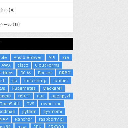
タル
(4)
ツール
(13)
グ
ible
AnsibleTower
API
ara
AWX
cisco
CloudForms
ections
DCIM
Docker
DRBD
Lab
go
inno setup
Juniper
k3s
kubernetes
Mackerel
ageIQ
NSX-T
nuc
openpyxl
OpenShift
OVS
owncloud
podman
python
pyvmomi
NAP
Rancher
raspberry pi
ock64
rosa
SDK
SRX300