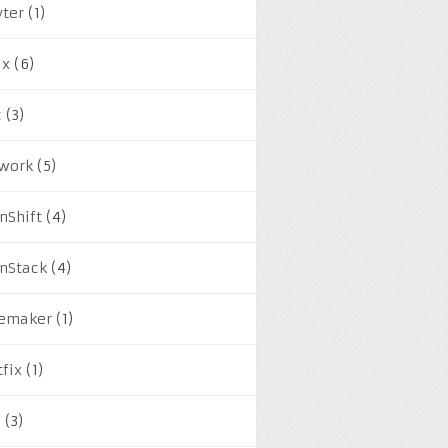
yter
(1)
ux
(6)
c
(3)
work
(5)
nShift
(4)
nStack
(4)
emaker
(1)
tfix
(1)
M
(3)