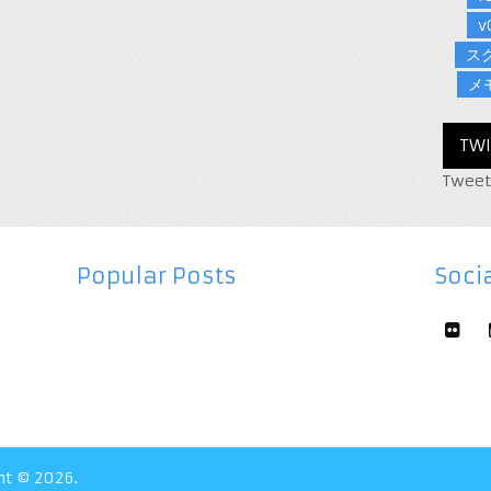
v
ス
メ
TWI
Tweet
Popular Posts
Socia
ht © 2026.