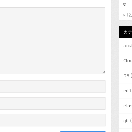
31
« 1
カ
ans
Clo
DB
(
edit
elas
git
(