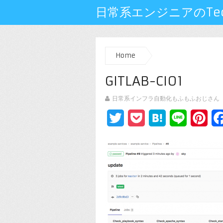
日常系エンジニアのTech
Home
GITLAB-CI01
日常系インフラ自動化もふもふおじさん
Twitter
Pocket
Hatena
Line
Pin