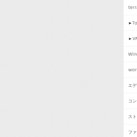
ter
►
T
►
V
Win
wor
エデ
コン
スト
ファ