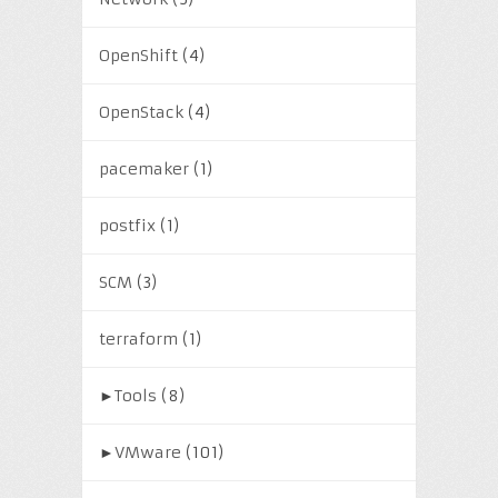
OpenShift
(4)
OpenStack
(4)
pacemaker
(1)
postfix
(1)
SCM
(3)
terraform
(1)
►
Tools
(8)
►
VMware
(101)