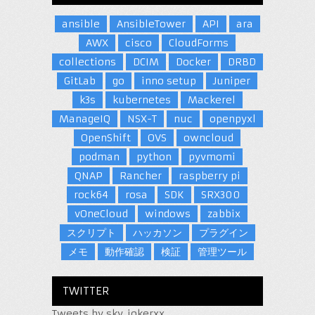
ansible
AnsibleTower
API
ara
AWX
cisco
CloudForms
collections
DCIM
Docker
DRBD
GitLab
go
inno setup
Juniper
k3s
kubernetes
Mackerel
ManageIQ
NSX-T
nuc
openpyxl
OpenShift
OVS
owncloud
podman
python
pyvmomi
QNAP
Rancher
raspberry pi
rock64
rosa
SDK
SRX300
vOneCloud
windows
zabbix
スクリプト
ハッカソン
プラグイン
メモ
動作確認
検証
管理ツール
TWITTER
Tweets by sky_jokerxx