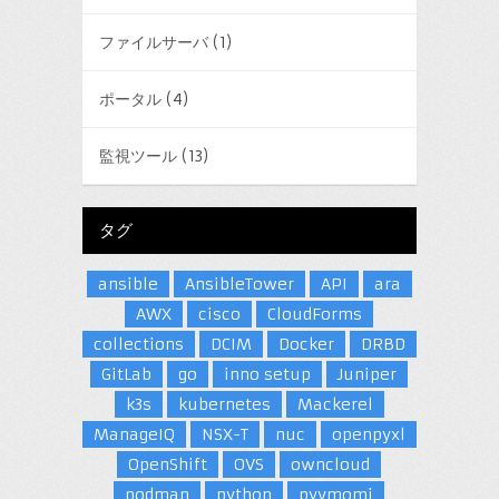
ファイルサーバ
(1)
ポータル
(4)
監視ツール
(13)
タグ
ansible
AnsibleTower
API
ara
AWX
cisco
CloudForms
collections
DCIM
Docker
DRBD
GitLab
go
inno setup
Juniper
k3s
kubernetes
Mackerel
ManageIQ
NSX-T
nuc
openpyxl
OpenShift
OVS
owncloud
podman
python
pyvmomi