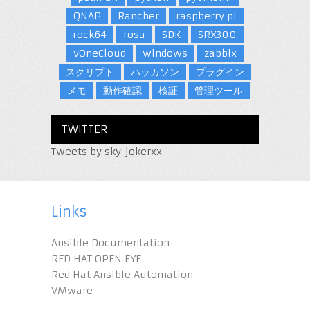
QNAP
Rancher
raspberry pi
rock64
rosa
SDK
SRX300
vOneCloud
windows
zabbix
スクリプト
ハッカソン
プラグイン
メモ
動作確認
検証
管理ツール
TWITTER
Tweets by sky_jokerxx
Links
Ansible Documentation
RED HAT OPEN EYE
Red Hat Ansible Automation
VMware