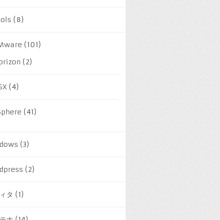
ools
(8)
Mware
(101)
orizon
(2)
SX
(4)
Sphere
(41)
dows
(3)
dpress
(2)
ィタ
(1)
テナ
(14)