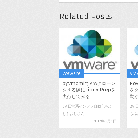
Related Posts
VMware
VM
pyvmomiでVMクローン
Po
をする際にLinux Prepを
をタ
実行してみる
動
By
日常系インフラ自動化もふ
By
もふおじさん
もふ
2017年9月3日