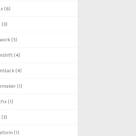
ux
(6)
c
(3)
work
(5)
nShift
(4)
nStack
(4)
emaker
(1)
tfix
(1)
M
(3)
raform
(1)