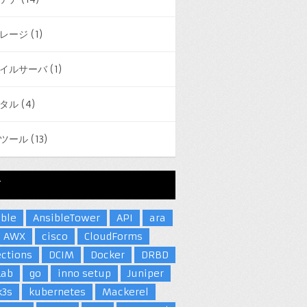
レージ
(1)
イルサーバ
(1)
タル
(4)
ツール
(13)
グ
ible
AnsibleTower
API
ara
AWX
cisco
CloudForms
ections
DCIM
Docker
DRBD
Lab
go
inno setup
Juniper
k3s
kubernetes
Mackerel