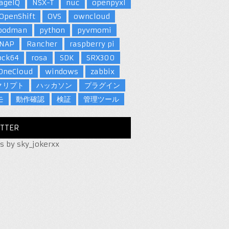
ageIQ
NSX-T
nuc
openpyxl
OpenShift
OVS
owncloud
podman
python
pyvmomi
NAP
Rancher
raspberry pi
ock64
rosa
SDK
SRX300
OneCloud
windows
zabbix
クリプト
ハッカソン
プラグイン
モ
動作確認
検証
管理ツール
TTER
s by sky_jokerxx