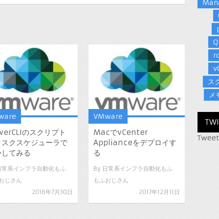
Man
Q
r
v
ス
メ
ware
VMware
TWI
werCLIのスクリプト
MacでvCenter
Tweet
スクスケジューラで
Applianceをデプロイす
かしてみる
る
日常系インフラ自動化もふ
By
日常系インフラ自動化もふ
おじさん
もふおじさん
2016年7月30日
2017年12月11日