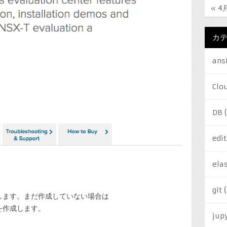
« 4
カ
ans
Clo
DB
(
edit
elas
git
(
インします。まだ作成していない場合は
を作成します。
jup