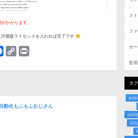
スト
間がかかります。
ファ
て、評価版ライセンスを入れれば完了です
ポー
terest
Facebook
Copy
Print
Link
監視
タ
ans
自動化もふもふおじさん
coll
Git