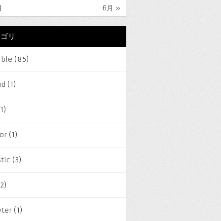
月
6月 »
テゴリ
ible
(85)
ud
(1)
1)
or
(1)
tic
(3)
2)
yter
(1)