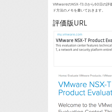
VMwareのNSX-T3.0から60
ド方法のメモを書いておきます。
評価版URL
my.vmware.com
VMware NSX-T Product Eva
This evaluation center features technic
T, a network and security platform entirel