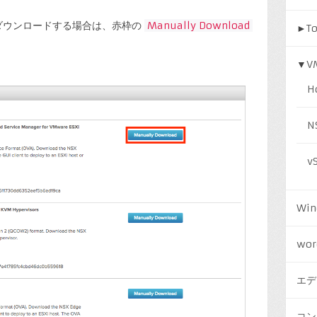
aをダウンロードする場合は、赤枠の
Manually Download
►
T
。
▼
V
H
N
v
Win
wor
エデ
コン