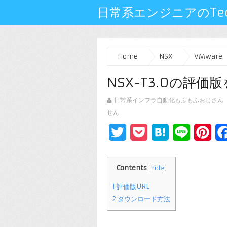
日常系エンジニアのTech
Home
NSX
VMware
NSX-T3.0の評価
日常系インフラ自動化もふもふおじさん
せん
Twitter
Pocket
Hatena
Line
Pin
Contents
[
hide
]
1
評価版URL
2
ダウンロード方法