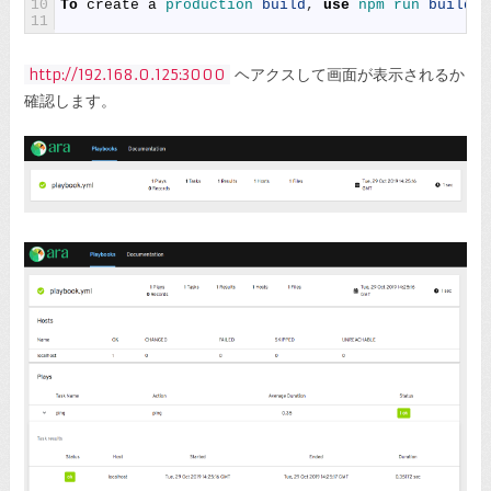
10
To
create
a
production 
build
,
use
npm 
run 
build
.
11
http://192.168.0.125:3000
ヘアクスして画面が表示されるか
確認します。