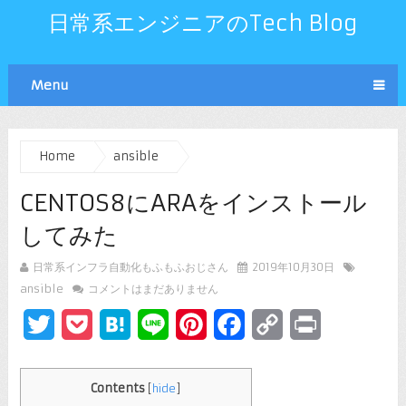
日常系エンジニアのTech Blog
Menu
Home
ansible
CENTOS8にARAをインストール
してみた
日常系インフラ自動化もふもふおじさん
2019年10月30日
ansible
コメントはまだありません
Twitter
Pocket
Hatena
Line
Pinterest
Facebook
Copy
Print
Link
Contents
[
hide
]