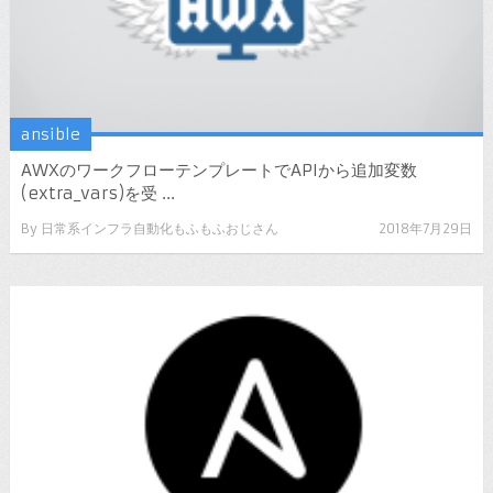
ansible
AWXのワークフローテンプレートでAPIから追加変数
(extra_vars)を受 ...
By
日常系インフラ自動化もふもふおじさん
2018年7月29日