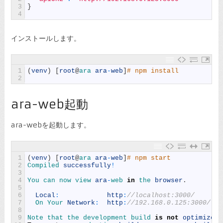
3
}
4
インストールします。
1
(
venv
)
[
root
@
ara 
ara
-
web
]
# npm install
2
ara-web起動
ara-webを起動します。
1
(
venv
)
[
root
@
ara 
ara
-
web
]
# npm start
2
Compiled 
successfully
!
3
4
You 
can 
now 
view 
ara
-
web 
in
the 
browser
.
5
6
Local
:
http
:
//localhost:3000/
7
On 
Your 
Network
:
http
:
//192.168.0.125:3000/
8
9
Note 
that 
the 
development 
build 
is
not
optimized
.