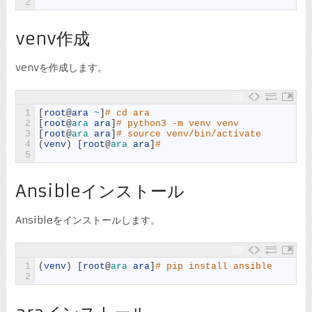
2
venv作成
venvを作成します。
1
[
root
@
ara
~
]
# cd ara
2
[
root
@
ara 
ara
]
# python3 -m venv venv
3
[
root
@
ara 
ara
]
# source venv/bin/activate
4
(
venv
)
[
root
@
ara 
ara
]
#
5
Ansibleインストール
Ansibleをインストールします。
1
(
venv
)
[
root
@
ara 
ara
]
# pip install ansible
2