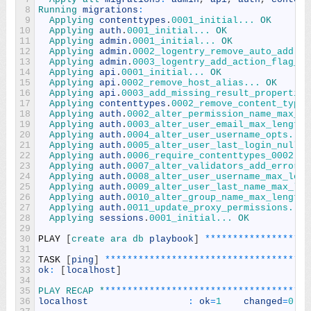
8
Running 
migrations
:
9
Applying 
contenttypes
.
0001_initial...
OK
10
Applying 
auth
.
0001_initial...
OK
11
Applying 
admin
.
0001_initial...
OK
12
Applying 
admin
.
0002_logentry_remove_auto_add...
13
Applying 
admin
.
0003_logentry_add_action_flag_ch
14
Applying 
api
.
0001_initial...
OK
15
Applying 
api
.
0002_remove_host_alias...
OK
16
Applying 
api
.
0003_add_missing_result_properties
17
Applying 
contenttypes
.
0002_remove_content_type_
18
Applying 
auth
.
0002_alter_permission_name_max_le
19
Applying 
auth
.
0003_alter_user_email_max_length.
20
Applying 
auth
.
0004_alter_user_username_opts...
21
Applying 
auth
.
0005_alter_user_last_login_null..
22
Applying 
auth
.
0006_require_contenttypes_0002...
23
Applying 
auth
.
0007_alter_validators_add_error_m
24
Applying 
auth
.
0008_alter_user_username_max_leng
25
Applying 
auth
.
0009_alter_user_last_name_max_len
26
Applying 
auth
.
0010_alter_group_name_max_length.
27
Applying 
auth
.
0011_update_proxy_permissions...
28
Applying 
sessions
.
0001_initial...
OK
29
30
PLAY
[
create 
ara 
db 
playbook
]
*
*
*
*
*
*
*
*
*
*
*
*
*
*
*
*
*
*
*
31
32
TASK
[
ping
]
*
*
*
*
*
*
*
*
*
*
*
*
*
*
*
*
*
*
*
*
*
*
*
*
*
*
*
*
*
*
*
*
*
*
*
*
*
33
ok
:
[
localhost
]
34
35
PLAY 
RECAP *
*
*
*
*
*
*
*
*
*
*
*
*
*
*
*
*
*
*
*
*
*
*
*
*
*
*
*
*
*
*
*
*
*
*
*
*
*
36
localhost
:
ok
=
1
changed
=
0