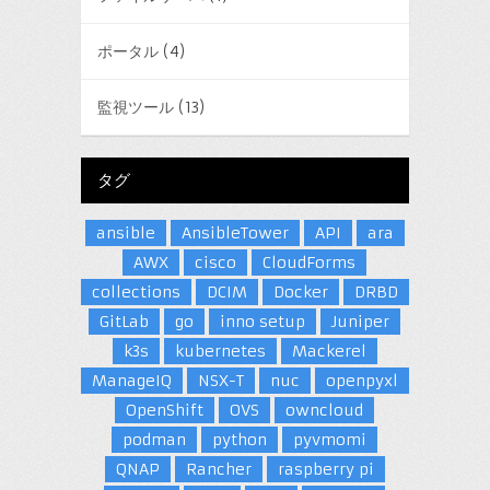
ポータル
(4)
監視ツール
(13)
タグ
ansible
AnsibleTower
API
ara
AWX
cisco
CloudForms
collections
DCIM
Docker
DRBD
GitLab
go
inno setup
Juniper
k3s
kubernetes
Mackerel
ManageIQ
NSX-T
nuc
openpyxl
OpenShift
OVS
owncloud
podman
python
pyvmomi
QNAP
Rancher
raspberry pi