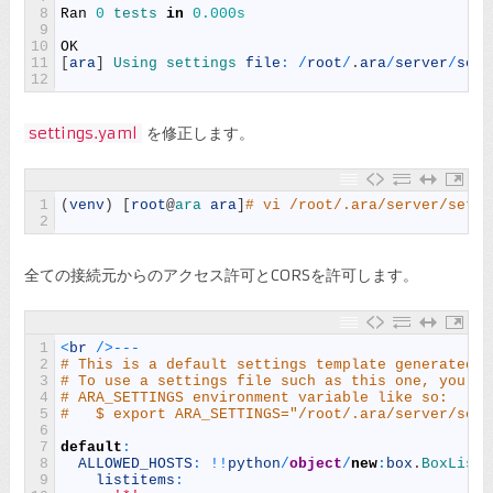
8
Ran
0
tests 
in
0.000s
9
10
OK
11
[
ara
]
Using 
settings 
file
:
/
root
/
.
ara
/
server
/
sett
12
settings.yaml
を修正します。
1
(
venv
)
[
root
@
ara 
ara
]
# vi /root/.ara/server/setti
2
全ての接続元からのアクセス許可とCORSを許可します。
1
<
br
/
>
--
-
2
# This is a default settings template generated b
3
# To use a settings file such as this one, you ne
4
# ARA_SETTINGS environment variable like so:
5
#   $ export ARA_SETTINGS="/root/.ara/server/sett
6
7
default
:
8
ALLOWED_HOSTS
:
!
!
python
/
object
/
new
:
box
.
BoxList
9
listitems
: