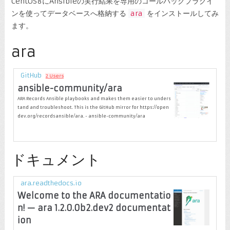
CentOS8にAnsibleの実行結果を専用のコールバックプラグイ
ンを使ってデータベースへ格納する
ara
をインストールしてみ
ます。
ara
GitHub
2 Users
ansible-community/ara
ARA Records Ansible playbooks and makes them easier to unders
tand and troubleshoot. This is the GitHub mirror for https://open
dev.org/recordsansible/ara. - ansible-community/ara
ドキュメント
ara.readthedocs.io
Welcome to the ARA documentatio
n! — ara 1.2.0.0b2.dev2 documentat
ion