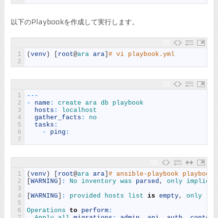
以下のPlaybookを作成して実行します。
1
(
venv
)
[
root
@
ara 
ara
]
# vi playbook.yml
2
1
--
-
2
-
name
:
create 
ara 
db 
playbook
3
hosts
:
localhost
4
gather_facts
:
no
5
tasks
:
6
-
ping
:
7
1
(
venv
)
[
root
@
ara 
ara
]
# ansible-playbook playbook.
2
[
WARNING
]
:
No 
inventory 
was 
parsed
,
only 
implicit
3
4
[
WARNING
]
:
provided 
hosts 
list 
is
empty
,
only 
loc
5
6
Operations 
to
perform
:
7
Apply 
all 
migrations
:
admin
,
api
,
auth
,
content