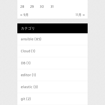
28
29
30
31
« 9月
11月 »
カテゴリ
ansible
(85)
Cloud
(1)
DB
(1)
editor
(1)
elastic
(3)
git
(2)