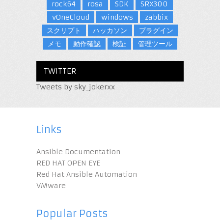
rock64
rosa
SDK
SRX300
vOneCloud
windows
zabbix
スクリプト
ハッカソン
プラグイン
メモ
動作確認
検証
管理ツール
TWITTER
Tweets by sky_jokerxx
Links
Ansible Documentation
RED HAT OPEN EYE
Red Hat Ansible Automation
VMware
Popular Posts