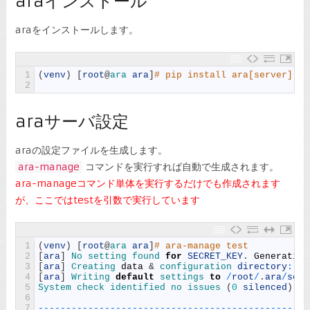
araインストール
araをインストールします。
1
(
venv
)
[
root
@
ara 
ara
]
# pip install ara[server]
2
araサーバ設定
araの設定ファイルを生成します。
ara-manage
コマンドを実行すれば自動で生成されます。
ara-manageコマンド単体を実行するだけでも作成されます
が、ここではtestを引数で実行しています
1
(
venv
)
[
root
@
ara 
ara
]
# ara-manage test
2
[
ara
]
No 
setting 
found 
for
SECRET_KEY
.
Generating
3
[
ara
]
Creating 
data
&
configuration 
directory
:
/
r
4
[
ara
]
Writing 
default
settings 
to
/
root
/
.
ara
/
serv
5
System 
check 
identified 
no 
issues
(
0
silenced
)
.
6
7
--
--
--
--
--
--
--
--
--
--
--
--
--
--
--
--
--
--
--
--
--
--
--
--
-