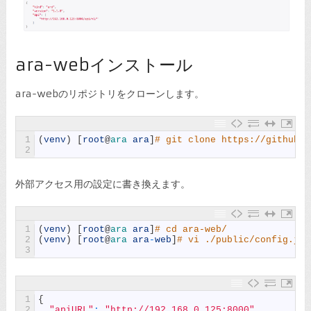
ara-webインストール
ara-webのリポジトリをクローンします。
1
(
venv
)
[
root
@
ara 
ara
]
# git clone https://github.c
2
外部アクセス用の設定に書き換えます。
1
(
venv
)
[
root
@
ara 
ara
]
# cd ara-web/
2
(
venv
)
[
root
@
ara 
ara
-
web
]
# vi ./public/config.jso
3
1
{
2
"apiURL"
:
"http://192.168.0.125:8000"