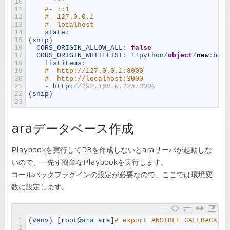
10
-
'*'
11
#- ::1
12
#- 127.0.0.1
13
#- localhost
14
state
:
15
(
snip
)
16
CORS_ORIGIN_ALLOW_ALL
:
false
17
CORS_ORIGIN_WHITELIST
:
!
!
python
/
object
/
new
:
box
.
18
listitems
:
19
#- http://127.0.0.1:8000
20
#- http://localhost:3000
21
-
http
:
//192.168.0.125:3000
22
(
snip
)
23
araデータベース作成
Playbookを実行してDBを作成しないとaraサーバが起動しな
いので、一先ず簡単なPlaybookを実行します。
コールバックプラグインの設定が必要なので、ここでは環境変
数に設定します。
1
(
venv
)
[
root
@
ara 
ara
]
# export ANSIBLE_CALLBACK_PL
2