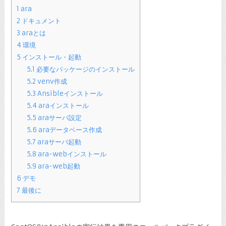
1
ara
2
ドキュメント
3
araとは
4
環境
5
インストール・起動
5.1
必要なパッケージのインストール
5.2
venv作成
5.3
Ansibleインストール
5.4
araインストール
5.5
araサーバ設定
5.6
araデータベース作成
5.7
araサーバ起動
5.8
ara-webインストール
5.9
ara-web起動
6
デモ
7
最後に