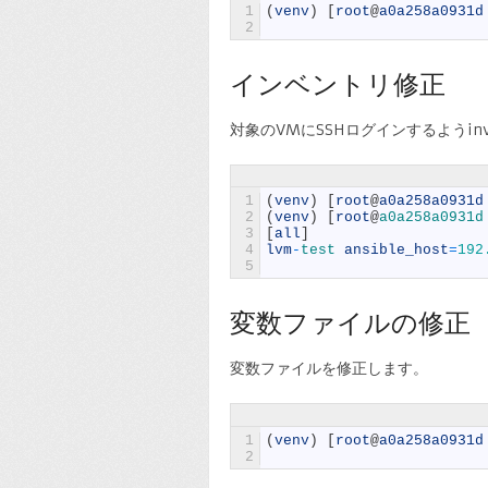
1
(
venv
)
[
root
@
a0a258a0931d
2
インベントリ修正
対象のVMにSSHログインするようinv
1
(
venv
)
[
root
@
a0a258a0931d
2
(
venv
)
[
root
@
a0a258a0931d
3
[
all
]
4
lvm
-
test 
ansible_host
=
192
5
変数ファイルの修正
変数ファイルを修正します。
1
(
venv
)
[
root
@
a0a258a0931d
2