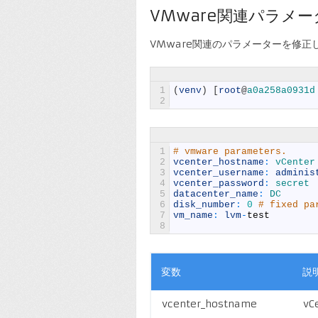
VMware関連パラメー
VMware関連のパラメーターを修正
1
(
venv
)
[
root
@
a0a258a0931d
2
1
# vmware parameters.
2
vcenter_hostname
:
vCenter
3
vcenter_username
:
adminis
4
vcenter_password
:
secret
5
datacenter_name
:
DC
6
disk_number
:
0
# fixed pa
7
vm_name
:
lvm
-
test
8
変数
説
vcenter_hostname
v