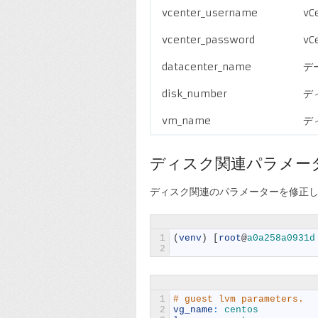
vcenter_username
v
vcenter_password
v
datacenter_name
デ
disk_number
デ
vm_name
デ
ディスク関連パラメー
ディスク関連のパラメーターを修正
1
(
venv
)
[
root
@
a0a258a0931d
2
1
# guest lvm parameters.
2
vg_name
:
centos