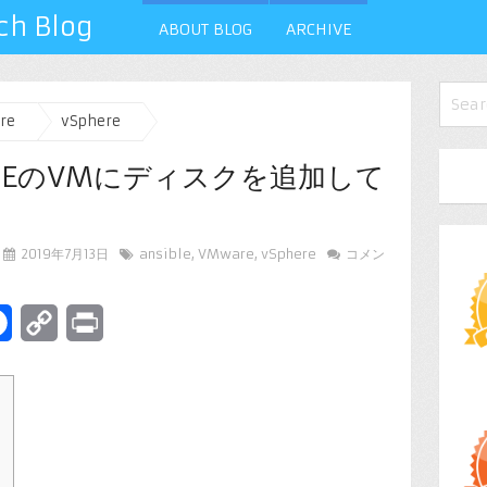
 Blog
ABOUT BLOG
ARCHIVE
re
vSphere
WAREのVMにディスクを追加して
2019年7月13日
ansible
,
VMware
,
vSphere
コメン
terest
Facebook
Copy
Print
Link