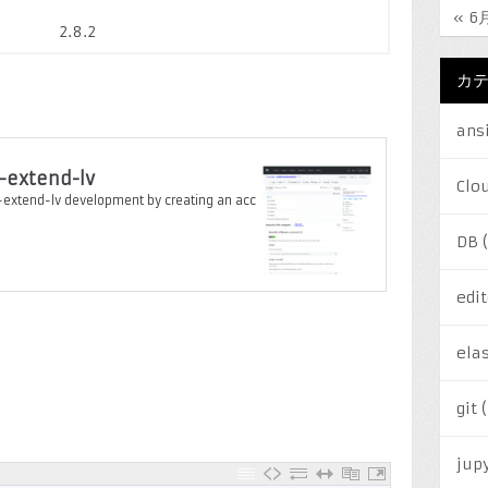
« 6
2.8.2
カ
ans
-extend-lv
Clo
-extend-lv development by creating an acc
DB
(
edit
elas
git
(
jup