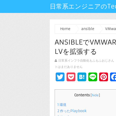
日常系エンジニアのTech
Home
ansible
VMwa
ANSIBLEでVM
LVを拡張する
日常系インフラ自動化もふもふおじさん
トはまだありません
Twitter
Pocket
Hatena
Line
Pin
Contents
[
hide
]
1
環境
2
作ったPlaybook