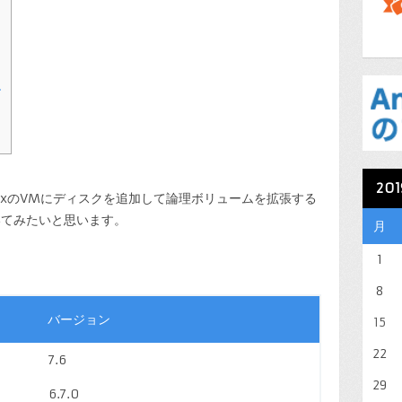
ー
20
LinuxのVMにディスクを追加して論理ボリュームを拡張する
いてみたいと思います。
月
1
8
バージョン
15
22
7.6
29
6.7.0