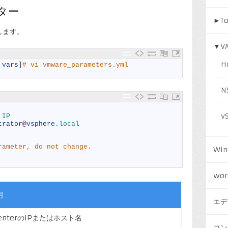
ター
►
T
します。
▼
V
H
 
vars
]
# vi vmware_parameters.yml
N
v
 
IP
trator
@
vsphere
.
local
rameter, do not change.
Win
wor
明
エデ
CenterのIPまたはホスト名
コン