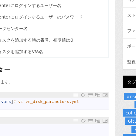
Centerにログインするユーザー名
スト
Centerにログインするユーザーのパスワード
ータセンター名
ファ
ィスクを追加する時の番号、初期値は0
ポー
ィスクを追加するVM名
監視
ター
タ
します。
ans
 
vars
]
# vi vm_disk_parameters.yml
coll
Git