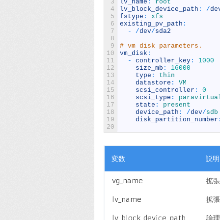
3
lv_name
:
root
4
lv_block_device_path
:
/
de
5
fstype
:
xfs
6
existing_pv_path
:
7
-
/
dev
/
sda2
8
9
# vm disk parameters.
10
vm_disk
:
11
-
controller_key
:
1000
12
size_mb
:
16000
13
type
:
thin
14
datastore
:
VM
15
scsi_controller
:
0
16
scsi_type
:
paravirtua
17
state
:
present
18
device_path
:
/
dev
/
sdb
19
disk_partition_number
20
変数
説明
vg_name
拡張
lv_name
拡張
lv_block_device_path
論理