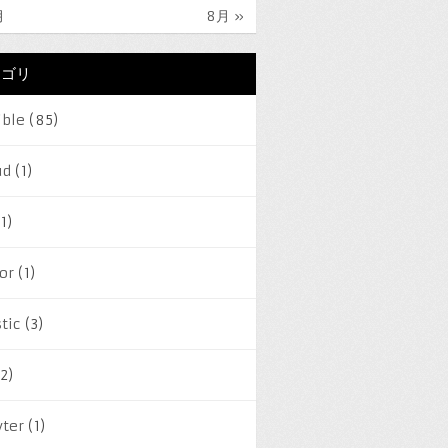
月
8月 »
テゴリ
ible
(85)
ud
(1)
1)
or
(1)
tic
(3)
2)
yter
(1)