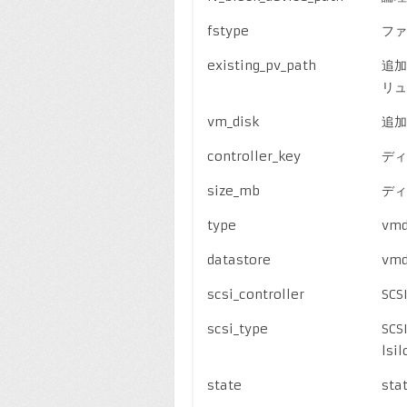
fstype
ファ
existing_pv_path
追加
リュ
vm_disk
追加
controller_key
ディ
size_mb
ディ
type
vmd
datastore
vm
scsi_controller
SC
scsi_type
SCS
lsil
state
sta