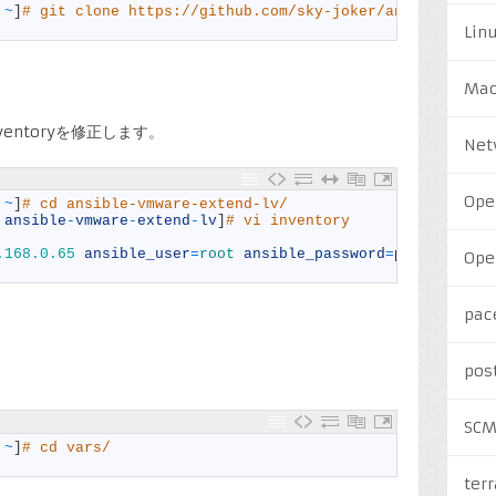
~
]
# git clone https://github.com/sky-joker/ansible-vmwa
Lin
Ma
entoryを修正します。
Net
Ope
~
]
# cd ansible-vmware-extend-lv/
 
ansible
-
vmware
-
extend
-
lv
]
# vi inventory
.168.0.65
ansible_user
=
root 
ansible_password
=
password
Ope
pac
pos
SC
~
]
# cd vars/
ter