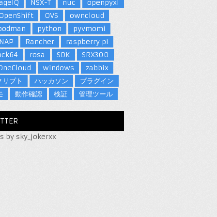
ageIQ
NSX-T
nuc
openpyxl
OpenShift
OVS
owncloud
podman
python
pyvmomi
NAP
Rancher
raspberry pi
ock64
rosa
SDK
SRX300
OneCloud
windows
zabbix
クリプト
ハッカソン
プラグイン
モ
動作確認
検証
管理ツール
TTER
s by sky_jokerxx