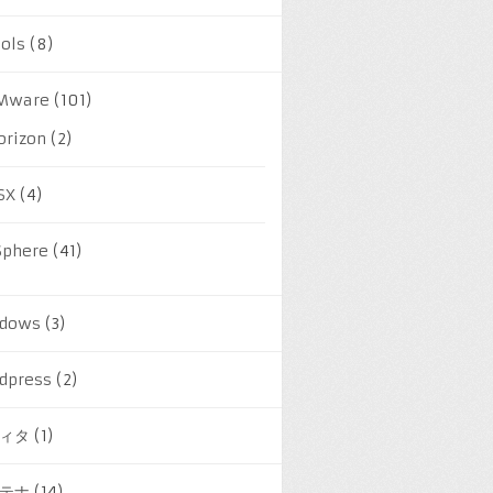
ools
(8)
Mware
(101)
orizon
(2)
SX
(4)
Sphere
(41)
dows
(3)
dpress
(2)
ィタ
(1)
テナ
(14)