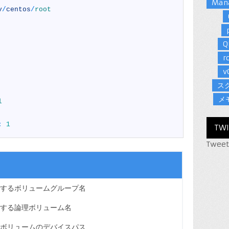
Man
v
/
centos
/
root
Q
r
v
ス
メ
l
:
1
TWI
Tweet
するボリュームグループ名
する論理ボリューム名
ボリュームのデバイスパス