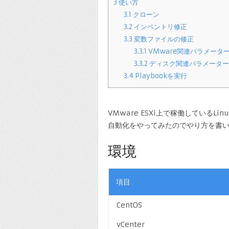
3
使い方
3.1
クローン
3.2
インベントリ修正
3.3
変数ファイルの修正
3.3.1
VMware関連パラメータ
3.3.2
ディスク関連パラメーター
3.4
Playbookを実行
VMware ESXi上で稼働している
自動化をやってみたのでやり方を書
環境
項目
CentOS
vCenter