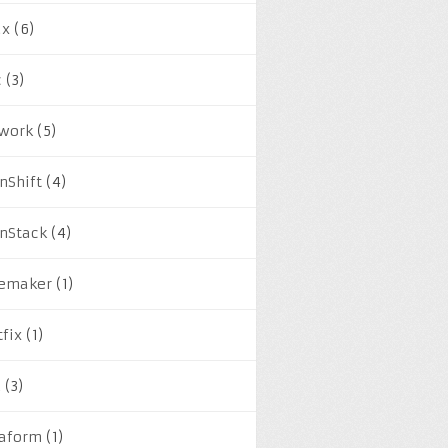
re-extend-lv.git
ux
(6)
c
(3)
work
(5)
nShift
(4)
nStack
(4)
emaker
(1)
tfix
(1)
M
(3)
raform
(1)