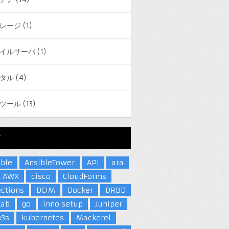
レージ
(1)
イルサーバ
(1)
タル
(4)
ツール
(13)
グ
ible
AnsibleTower
API
ara
AWX
cisco
CloudForms
ections
DCIM
Docker
DRBD
Lab
go
inno setup
Juniper
k3s
kubernetes
Mackerel