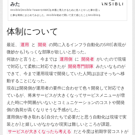
みた
Ansible(Ansible TowerやAWX)を本番に導入するために色々とやった事や思っ
た事を簡単にまとめてみました。Ansible初めて聞いて見て感じたことAnsibleを
最初見て聞いた時に感じた事は Zabbix に似ていると感じた。もちろん、監視とい
う意味ではなく 自由な感じにいじれる という部分。個人的にZabbixの魅力は イ
体制について
ンフラ基盤に捉われない監視システム が作れるところだと思っている。とても自由
度が高く簡単なスクリプトやプログラムを書いて連携させれば標準以上の監視や自
動化など構築できる。Ansibleも同じようにモジュールも自作でき...
最近、
運用
と
開発
の間に入るインフラ自動化のSRE(表現が
微妙かも)ちっくな部隊が欲しいと思った。
何故かと言うと、今までは
運用側
に
開発者
がいたので現場
で対応して柔軟に対応できたが
開発専門部隊
みたいなものが
できて、今まで運用現場で開発していた人間はほぼそっちへ移
動することになった。
現在は開発側が運用者の要件に合わせて色々開発して対応でき
ているが、将来サービスが大きくなってサービスメニューが増
えた時に中間層がいないとコミュニケーションのコストや開発
側の負荷が高くなりそうな予感がした。
運用側が巻き取れる(自分たちで必要だと思う自動化は現場で実
装とか)と嬉しいがなかなか現実は難しいところが課題。
サービスが大きくなったら考える
だと今度は初期学習コストが