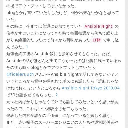
の場でアウトプットしてはいなかった。
blogとかは書いていたりしたけど、何か出来ないかなと思って
いた。
その時に、今までは普通に参加できていた
Ansible Night
の
倍率がすごいことになってきた時で毎回抽選から落ちて繰り上
がりも絶望的だったので前々から興味があった
LT枠
で申し込
んでみた。
1
勉強会終了後のAnsible飯にも参加させてもらった。ただ、
Ansibleの話がほどんど出てこなかったのは記憶に残っているw
その後も時々blogとかでアウトプットしていたら
@fideleruuth
さんからAnsible Nightで話してみないか？と
いうところから背中を押されてボスにも話したら「詳細じゃな
ければおk」というところから
Ansible Night Tokyo 2019.04
で30分話させてもらった。
2
元々社内ばかりじゃなくて外でも話してみたいという思いがあ
ったので、これはいい経験をさせてもらった。
発表した内容が誰かの「価値」になっていると嬉しく思う。
また、赤い帽子のスーパーエンジニアの人たちや運営関係者や