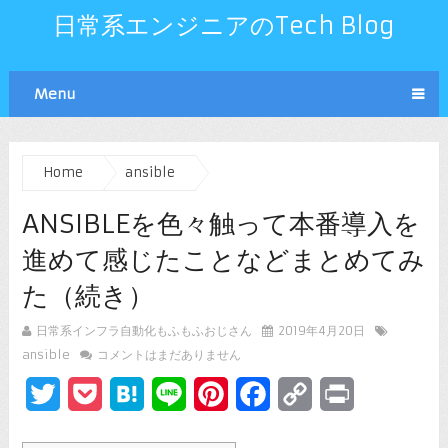
日常系エンジニアのTech Blog
Menu
Home
ansible
ANSIBLEを色々触って本番導入を
進めて感じたことなどまとめてみ
た（続き）
日常系インフラ自動化もふもふおじさん
2019年4月20日
ansible
コメントはまだありません
Twitter
Pocket
Hatena
Line
Pinterest
Facebook
Copy
Print
Link