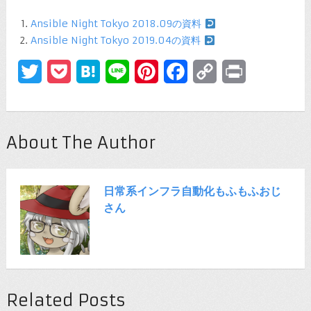
Ansible Night Tokyo 2018.09の資料
Ansible Night Tokyo 2019.04の資料
Twitter
Pocket
Hatena
Line
Pinterest
Facebook
Copy
Print
Link
About The Author
日常系インフラ自動化もふもふおじ
さん
Related Posts