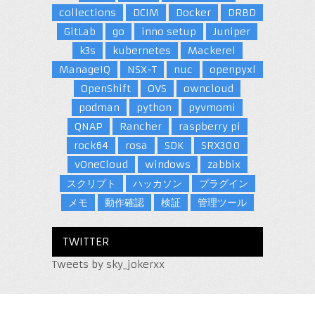
collections
DCIM
Docker
DRBD
GitLab
go
inno setup
Juniper
k3s
kubernetes
Mackerel
ManageIQ
NSX-T
nuc
openpyxl
OpenShift
OVS
owncloud
podman
python
pyvmomi
QNAP
Rancher
raspberry pi
rock64
rosa
SDK
SRX300
vOneCloud
windows
zabbix
スクリプト
ハッカソン
プラグイン
メモ
動作確認
検証
管理ツール
TWITTER
Tweets by sky_jokerxx