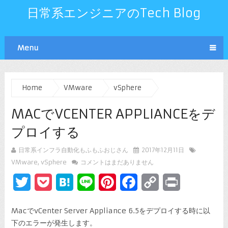
日常系エンジニアのTech Blog
Menu
Home
VMware
vSphere
MACでVCENTER APPLIANCEをデ
プロイする
日常系インフラ自動化もふもふおじさん
2017年12月11日
VMware
,
vSphere
コメントはまだありません
Twitter
Pocket
Hatena
Line
Pinterest
Facebook
Copy
Print
Link
MacでvCenter Server Appliance 6.5をデプロイする時に以
下のエラーが発生します。