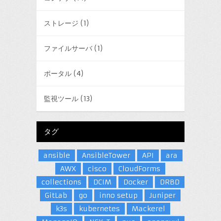
ストレージ
(1)
ファイルサーバ
(1)
ポータル
(4)
監視ツール
(13)
タグ
ansible
AnsibleTower
API
ara
AWX
cisco
CloudForms
collections
DCIM
Docker
DRBD
GitLab
go
inno setup
Juniper
k3s
kubernetes
Mackerel