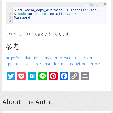
1
$
cd
$
vcsa_copy_dir
/
vcsa
-
ui
-
installer
/
mac
/
2
$
sudo 
xattr
-
rc 
Installer
.
app
/
3
Password
:
4
これで、デプロイできるようになります。
参考
http://emadyounis.com/vcenter/vcenter-server-
appliance-vcsa-6-5-installer-macos-ovftool-error/
Twitter
Pocket
Hatena
Line
Pinterest
Facebook
Copy
Print
Link
About The Author