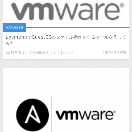
VMware
pyvmomiでGuestOSのファイル操作をするツールを作って
みた
By
日常系インフラ自動化もふもふおじさん
2017年9月17日