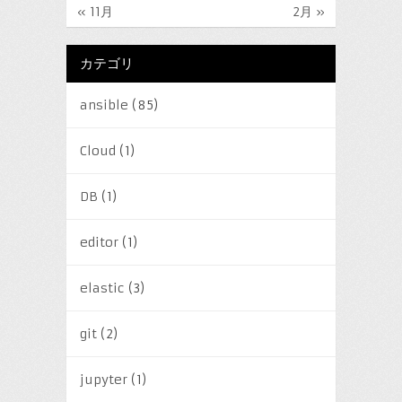
« 11月
2月 »
カテゴリ
ansible
(85)
Cloud
(1)
DB
(1)
editor
(1)
elastic
(3)
git
(2)
jupyter
(1)