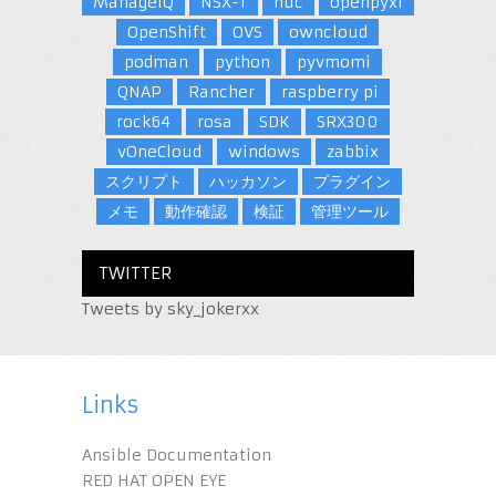
ManageIQ
NSX-T
nuc
openpyxl
OpenShift
OVS
owncloud
podman
python
pyvmomi
QNAP
Rancher
raspberry pi
rock64
rosa
SDK
SRX300
vOneCloud
windows
zabbix
スクリプト
ハッカソン
プラグイン
メモ
動作確認
検証
管理ツール
TWITTER
Tweets by sky_jokerxx
Links
Ansible Documentation
RED HAT OPEN EYE