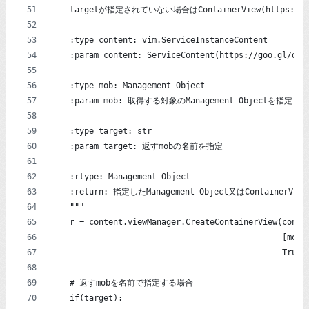
    targetが指定されていない場合はContainerView(https://g
    :type content: vim.ServiceInstanceContent
    :param content: ServiceContent(https://goo.gl/oMt
    :type mob: Management Object
    :param mob: 取得する対象のManagement Objectを指定
    :type target: str
    :param target: 返すmobの名前を指定
    :rtype: Management Object
    :return: 指定したManagement Object又はContainerVi
    """
    r = content.viewManager.CreateContainerView(conte
                                                [mob]
                                                True)
    # 返すmobを名前で指定する場合
    if(target):