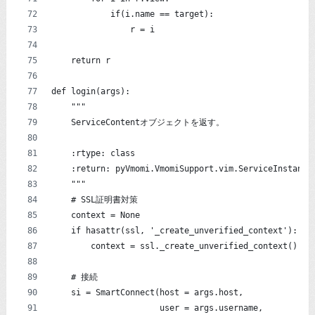
            if(i.name == target):
                r = i
    return r
def login(args):
    """
    ServiceContentオブジェクトを返す。
    :rtype: class
    :return: pyVmomi.VmomiSupport.vim.ServiceInstance
    """
    # SSL証明書対策
    context = None
    if hasattr(ssl, '_create_unverified_context'):
        context = ssl._create_unverified_context()
    # 接続
    si = SmartConnect(host = args.host,
                      user = args.username,