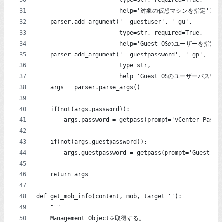
                        type=str, required=True,
                        help='対象の仮想マシンを指定')
    parser.add_argument('--guestuser', '-gu',
                        type=str, required=True,
                        help='Guest OSのユーザーを指定'
    parser.add_argument('--guestpassword', '-gp',
                        type=str,
                        help='Guest OSのユーザーパス
    args = parser.parse_args()
    if(not(args.password)):
        args.password = getpass(prompt='vCenter Passw
    if(not(args.guestpassword)):
        args.guestpassword = getpass(prompt='Guest OS
    return args
def get_mob_info(content, mob, target=''):
    """
    Management Objectを取得する。