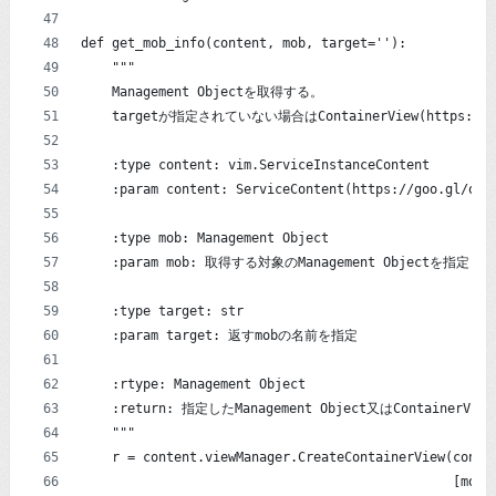
def get_mob_info(content, mob, target=''):
    """
    Management Objectを取得する。
    targetが指定されていない場合はContainerView(https://g
    :type content: vim.ServiceInstanceContent
    :param content: ServiceContent(https://goo.gl/oMt
    :type mob: Management Object
    :param mob: 取得する対象のManagement Objectを指定
    :type target: str
    :param target: 返すmobの名前を指定
    :rtype: Management Object
    :return: 指定したManagement Object又はContainerVi
    """
    r = content.viewManager.CreateContainerView(conte
                                                [mob]