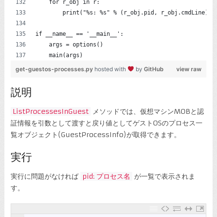
    for r_obj in r:
        print("%s: %s" % (r_obj.pid, r_obj.cmdLine))
if __name__ == '__main__':
    args = options()
    main(args)
get-guestos-processes.py
hosted with
by
GitHub
view raw
説明
ListProcessesInGuest
メソッドでは、仮想マシンMOBと認
証情報を引数として渡すと戻り値としてゲストOSのプロセス一
覧オブジェクト(GuestProcessInfo)が取得できます。
実行
実行に問題がなければ
pid: プロセス名
が一覧で表示されま
す。