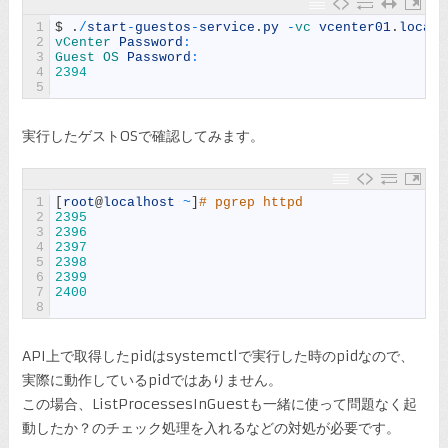
1
$
.
/
start
-
guestos
-
service
.
py
-
vc 
vcenter01
.
local
2
vCenter 
Password
:
3
Guest 
OS 
Password
:
4
2394
5
実行したゲストOSで確認してみます。
1
[
root
@
localhost
~
]
# pgrep httpd
2
2395
3
2396
4
2397
5
2398
6
2399
7
2400
8
API上で取得したpidはsystemctlで実行した時のpidなので、
実際に動作しているpidではありません。
この場合、ListProcessesInGuestも一緒に使って問題なく起
動したか？のチェック処理を入れるなどの対処が必要です。