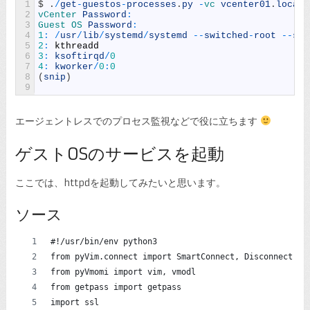
1
$
.
/
get
-
guestos
-
processes
.
py
-
vc 
vcenter01
.
local
2
vCenter 
Password
:
3
Guest 
OS 
Password
:
4
1
:
/
usr
/
lib
/
systemd
/
systemd
--
switched
-
root
--
sys
5
2
:
kthreadd
6
3
:
ksoftirqd
/
0
7
4
:
kworker
/
0
:
0
8
(
snip
)
9
エージェントレスでのプロセス監視などで役に立ちます
ゲストOSのサービスを起動
ここでは、httpdを起動してみたいと思います。
ソース
#!/usr/bin/env python3
from pyVim.connect import SmartConnect, Disconnect
from pyVmomi import vim, vmodl
from getpass import getpass
import ssl