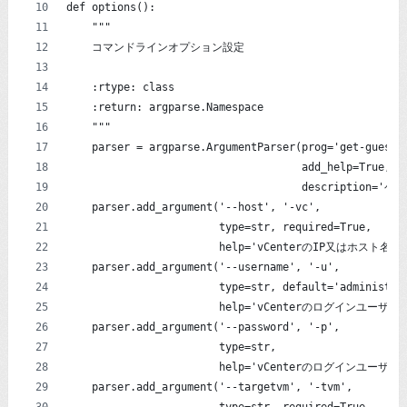
def options():
    """
    コマンドラインオプション設定
    :rtype: class
    :return: argparse.Namespace
    """
    parser = argparse.ArgumentParser(prog='get-guesto
                                     add_help=True,
                                     descripti
    parser.add_argument('--host', '-vc',
                        type=str, required=True,
                        help='vCenterのIP又はホスト名')
    parser.add_argument('--username', '-u',
                        type=str, default='administra
                        help='vCenterのログインユーザー名(d
    parser.add_argument('--password', '-p',
                        type=str,
                        help='vCenterのログインユーザ
    parser.add_argument('--targetvm', '-tvm',