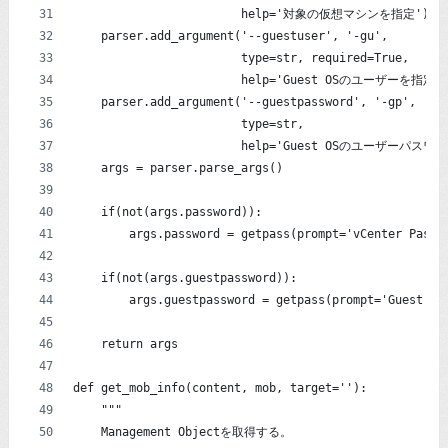
                        help='対象の仮想マシンを指定')
    parser.add_argument('--guestuser', '-gu',
                        type=str, required=True,
                        help='Guest OSのユーザーを指定'
    parser.add_argument('--guestpassword', '-gp',
                        type=str,
                        help='Guest OSのユーザーパス
    args = parser.parse_args()
    if(not(args.password)):
        args.password = getpass(prompt='vCenter Passw
    if(not(args.guestpassword)):
        args.guestpassword = getpass(prompt='Guest OS
    return args
def get_mob_info(content, mob, target=''):
    """
    Management Objectを取得する。