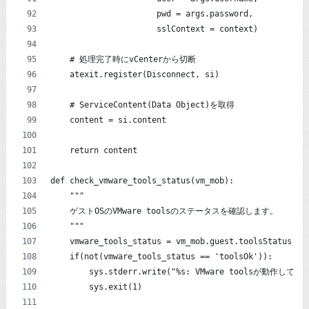
                      pwd = args.password,
                      sslContext = context)
    # 処理完了時にvCenterから切断
    atexit.register(Disconnect, si)
    # ServiceContent(Data Object)を取得
    content = si.content
    return content
def check_vmware_tools_status(vm_mob):
    """
    ゲストOSのVMware toolsのステータスを確認します。
    """
    vmware_tools_status = vm_mob.guest.toolsStatus
    if(not(vmware_tools_status == 'toolsOk')):
        sys.stderr.write("%s: VMware toolsが動作していま
        sys.exit(1)