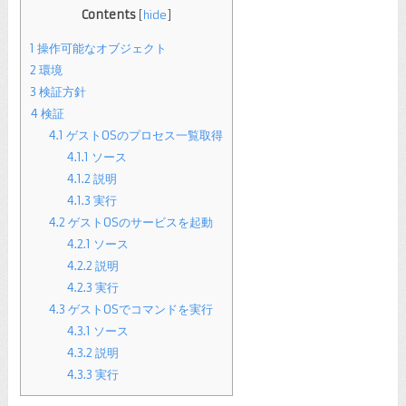
Contents
[
hide
]
1
操作可能なオブジェクト
2
環境
3
検証方針
4
検証
4.1
ゲストOSのプロセス一覧取得
4.1.1
ソース
4.1.2
説明
4.1.3
実行
4.2
ゲストOSのサービスを起動
4.2.1
ソース
4.2.2
説明
4.2.3
実行
4.3
ゲストOSでコマンドを実行
4.3.1
ソース
4.3.2
説明
4.3.3
実行