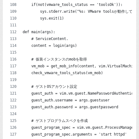
    if(not(vmware_tools_status == 'toolsOk')):
        sys.stderr.write("%s: VMware toolsが動作していま
        sys.exit(1)
def main(args):
    # ServiceContent.
    content = login(args)
    # 仮装インスタンスのmobを取得
    vm_mob = get_mob_info(content, vim.VirtualMachine
    check_vmware_tools_status(vm_mob)
    # ゲストOSアカウント設定
    guest_auth = vim.vm.guest.NamePasswordAuthenticat
    guest_auth.username = args.guestuser
    guest_auth.password = args.guestpassword
    # ゲストプログラムスペクを作成
    guest_program_spec = vim.vm.guest.ProcessManager.
    guest_program_spec.arguments = 'start httpd'