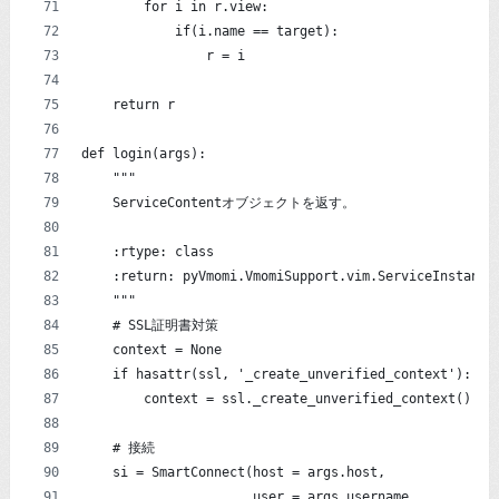
        for i in r.view:
            if(i.name == target):
                r = i
    return r
def login(args):
    """
    ServiceContentオブジェクトを返す。
    :rtype: class
    :return: pyVmomi.VmomiSupport.vim.ServiceInstance
    """
    # SSL証明書対策
    context = None
    if hasattr(ssl, '_create_unverified_context'):
        context = ssl._create_unverified_context()
    # 接続
    si = SmartConnect(host = args.host,
                      user = args.username,