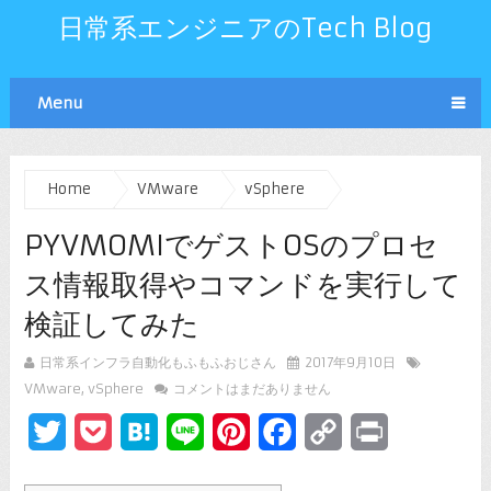
日常系エンジニアのTech Blog
Menu
Home
VMware
vSphere
PYVMOMIでゲストOSのプロセ
ス情報取得やコマンドを実行して
検証してみた
日常系インフラ自動化もふもふおじさん
2017年9月10日
VMware
,
vSphere
コメントはまだありません
Twitter
Pocket
Hatena
Line
Pinterest
Facebook
Copy
Print
Link