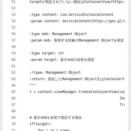
    targetが指定されていない場合はContainerView(https://g
    :type content: vim.ServiceInstanceContent
    :param content: ServiceContent(https://goo.gl/oMt
    :type mob: Management Object
    :param mob: 取得する対象のManagement Objectを指定
    :type target: str
    :param target: 返すmobの名前を指定
    :rtype: Management Object
    :return: 指定したManagement Object又はContainerVi
    """
    r = content.viewManager.CreateContainerView(conte
                                                [mob]
                                                True)
    # 返すmobを名前で指定する場合
    if(target):
        for i in r.view: