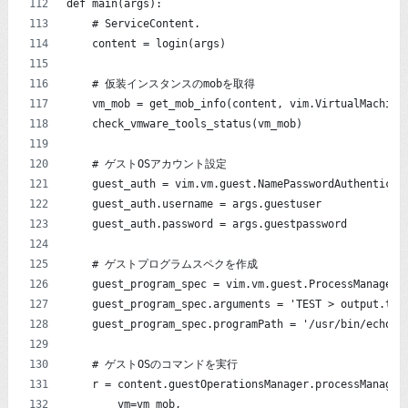
def main(args):
    # ServiceContent.
    content = login(args)
    # 仮装インスタンスのmobを取得
    vm_mob = get_mob_info(content, vim.VirtualMachine
    check_vmware_tools_status(vm_mob)
    # ゲストOSアカウント設定
    guest_auth = vim.vm.guest.NamePasswordAuthenticat
    guest_auth.username = args.guestuser
    guest_auth.password = args.guestpassword
    # ゲストプログラムスペクを作成
    guest_program_spec = vim.vm.guest.ProcessManager.
    guest_program_spec.arguments = 'TEST > output.txt
    guest_program_spec.programPath = '/usr/bin/echo'
    # ゲストOSのコマンドを実行
    r = content.guestOperationsManager.processManager
        vm=vm_mob,