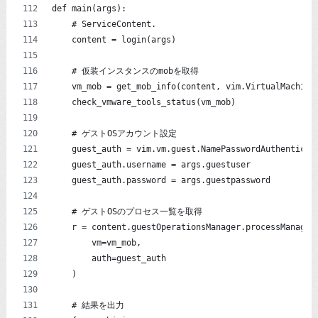
def main(args):
    # ServiceContent.
    content = login(args)
    # 仮装インスタンスのmobを取得
    vm_mob = get_mob_info(content, vim.VirtualMachine
    check_vmware_tools_status(vm_mob)
    # ゲストOSアカウント設定
    guest_auth = vim.vm.guest.NamePasswordAuthenticat
    guest_auth.username = args.guestuser
    guest_auth.password = args.guestpassword
    # ゲストOSのプロセス一覧を取得
    r = content.guestOperationsManager.processManager
        vm=vm_mob,
        auth=guest_auth
    )
    # 結果を出力