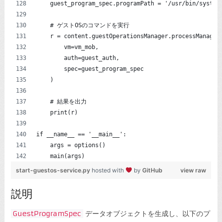
    guest_program_spec.programPath = '/usr/bin/system
    # ゲストOSのコマンドを実行
    r = content.guestOperationsManager.processManager
        vm=vm_mob,
        auth=guest_auth,
        spec=guest_program_spec
    )
    # 結果を出力
    print(r)
if __name__ == '__main__':
    args = options()
    main(args)
start-guestos-service.py
hosted with
by
GitHub
view raw
説明
GuestProgramSpec
データオブジェクトを生成し、以下のプ