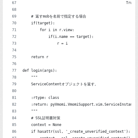
                                                True)
    # 返すmobを名前で指定する場合
    if(target):
        for i in r.view:
            if(i.name == target):
                r = i
    return r
def login(args):
    """
    ServiceContentオブジェクトを返す。
    :rtype: class
    :return: pyVmomi.VmomiSupport.vim.ServiceInstance
    """
    # SSL証明書対策
    context = None
    if hasattr(ssl, '_create_unverified_context'):