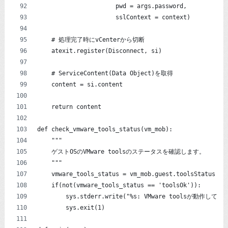
                      pwd = args.password,
                      sslContext = context)
    # 処理完了時にvCenterから切断
    atexit.register(Disconnect, si)
    # ServiceContent(Data Object)を取得
    content = si.content
    return content
def check_vmware_tools_status(vm_mob):
    """
    ゲストOSのVMware toolsのステータスを確認します。
    """
    vmware_tools_status = vm_mob.guest.toolsStatus
    if(not(vmware_tools_status == 'toolsOk')):
        sys.stderr.write("%s: VMware toolsが動作していま
        sys.exit(1)