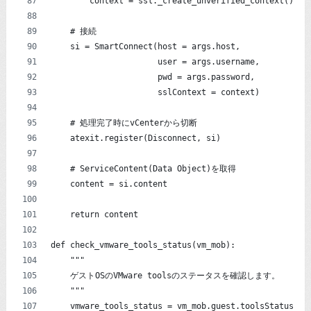
        context = ssl._create_unverified_context()
    # 接続
    si = SmartConnect(host = args.host,
                      user = args.username,
                      pwd = args.password,
                      sslContext = context)
    # 処理完了時にvCenterから切断
    atexit.register(Disconnect, si)
    # ServiceContent(Data Object)を取得
    content = si.content
    return content
def check_vmware_tools_status(vm_mob):
    """
    ゲストOSのVMware toolsのステータスを確認します。
    """
    vmware_tools_status = vm_mob.guest.toolsStatus