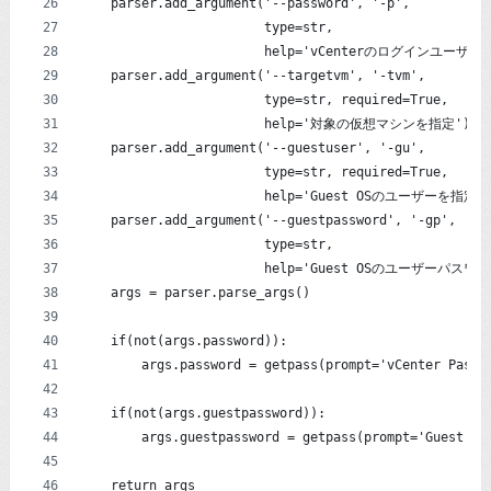
    parser.add_argument('--password', '-p',
                        type=str,
                        help='vCenterのログインユーザ
    parser.add_argument('--targetvm', '-tvm',
                        type=str, required=True,
                        help='対象の仮想マシンを指定')
    parser.add_argument('--guestuser', '-gu',
                        type=str, required=True,
                        help='Guest OSのユーザーを指定'
    parser.add_argument('--guestpassword', '-gp',
                        type=str,
                        help='Guest OSのユーザーパス
    args = parser.parse_args()
    if(not(args.password)):
        args.password = getpass(prompt='vCenter Passw
    if(not(args.guestpassword)):
        args.guestpassword = getpass(prompt='Guest OS
    return args