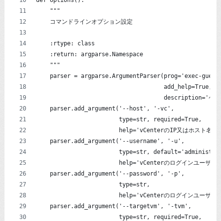
    """
    コマンドラインオプション設定
    :rtype: class
    :return: argparse.Namespace
    """
    parser = argparse.ArgumentParser(prog='exec-guest
                                     add_help=True,
                                     descripti
    parser.add_argument('--host', '-vc',
                        type=str, required=True,
                        help='vCenterのIP又はホスト名')
    parser.add_argument('--username', '-u',
                        type=str, default='administra
                        help='vCenterのログインユーザー名(d
    parser.add_argument('--password', '-p',
                        type=str,
                        help='vCenterのログインユーザ
    parser.add_argument('--targetvm', '-tvm',
                        type=str, required=True,