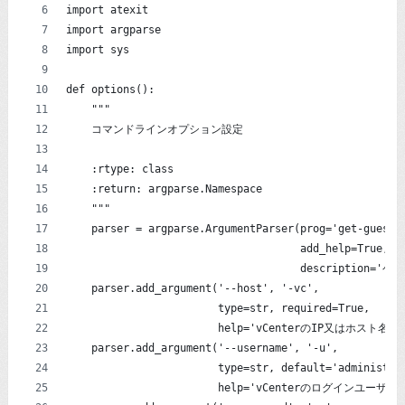
import atexit
import argparse
import sys
def options():
    """
    コマンドラインオプション設定
    :rtype: class
    :return: argparse.Namespace
    """
    parser = argparse.ArgumentParser(prog='get-guesto
                                     add_help=True,
                                     descripti
    parser.add_argument('--host', '-vc',
                        type=str, required=True,
                        help='vCenterのIP又はホスト名')
    parser.add_argument('--username', '-u',
                        type=str, default='administra
                        help='vCenterのログインユーザー名(d