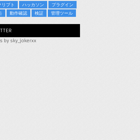
クリプト
ハッカソン
プラグイン
モ
動作確認
検証
管理ツール
TTER
s by sky_jokerxx