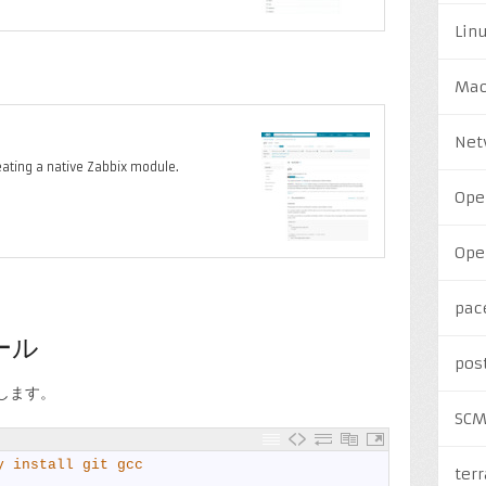
Lin
Ma
Net
eating a native Zabbix module.
Ope
Ope
pac
ール
pos
ルします。
SC
y install git gcc
ter