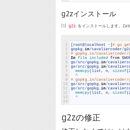
g2zインストール
(1)
g2z
をインストールします。Zab
1
[
root
@
localhost
~
]
# go ge
2
gopkg
.
in
/
cavaliercoder
/
g2
3
# gopkg.in/cavaliercoder/
4
In
file 
included 
from
$
WO
5
go
/
src
/
gopkg
.
in
/
cavalierc
6
go
/
src
/
gopkg
.
in
/
cavalierc
7
memcpy
(
list
,
n
,
sizeof
(
8
^
9
# gopkg.in/cavaliercoder/
10
go
/
src
/
gopkg
.
in
/
cavalierc
11
go
/
src
/
gopkg
.
in
/
cavalierc
12
memcpy
(
list
,
n
,
sizeof
(
13
^
14
g2zの修正