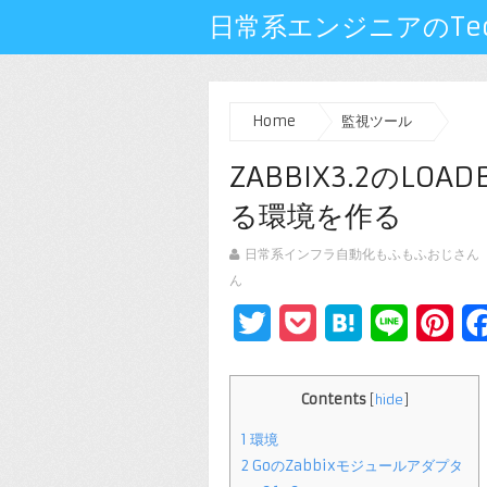
日常系エンジニアのTech
Home
監視ツール
ZABBIX3.2のLO
る環境を作る
日常系インフラ自動化もふもふおじさん
ん
Twitter
Pocket
Hatena
Line
Pin
Contents
[
hide
]
1
環境
2
GoのZabbixモジュールアダプタ