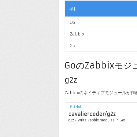
項目
OS
Zabbix
Go
GoのZabbixモ
g2z
Zabbixのネイティブモジュールが
GitHub
cavaliercoder/g2z
g2z - Write Zabbix modules in Go!