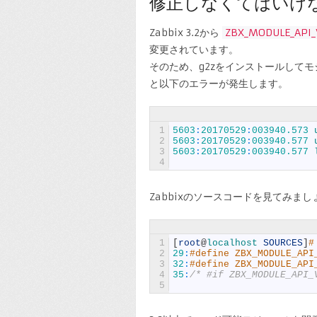
修正しなくてはいけ
Zabbix 3.2から
ZBX_MODULE_API_
変更されています。
そのため、g2zをインストールしてモ
と以下のエラーが発生します。
1
5603
:
20170529
:
003940.573
2
5603
:
20170529
:
003940.577
3
5603
:
20170529
:
003940.577
4
Zabbixのソースコードを見てみまし
1
[
root
@
localhost 
SOURCES
]
#
2
29
:
#define ZBX_MODULE
3
32
:
#define ZBX_MODULE_
4
35
:
/* #if ZBX_MODULE_API_
5