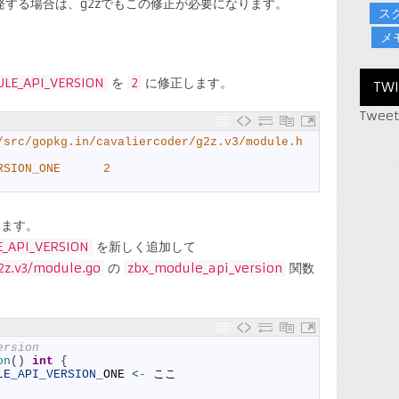
発する場合は、g2zでもこの修正が必要になります。
ス
メ
LE_API_VERSION
を
2
に修正します。
TWI
Tweet
/src/gopkg.in/cavaliercoder/g2z.v3/module.h
RSION_ONE      2
います。
_API_VERSION
を新しく追加して
g2z.v3/module.go
の
zbx_module_api_version
関数
。
ersion
on
(
)
int
{
LE_API_VERSION
_
ONE
<
-
ここ