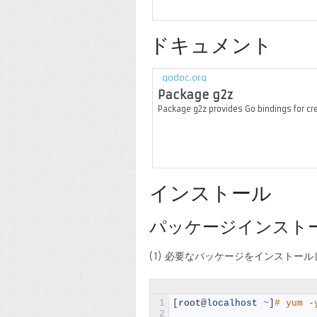
ドキュメント
godoc.org
Package g2z
Package g2z provides Go bindings for cr
インストール
パッケージインスト
(1) 必要なパッケージをインストー
1
[
root
@
localhost
~
]
# yum -
2