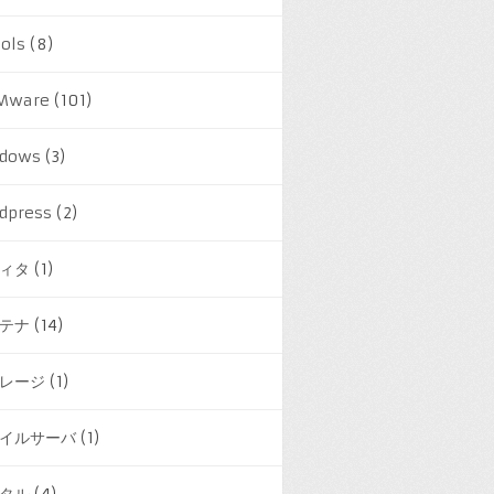
ools
(8)
Mware
(101)
dows
(3)
dpress
(2)
換性がない暗黙的な宣言です
[
デフォルトで有効
]
ィタ
(1)
テナ
(14)
換性がない暗黙的な宣言です
[
デフォルトで有効
]
レージ
(1)
イルサーバ
(1)
タル
(4)