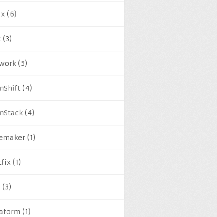
ux
(6)
c
(3)
work
(5)
nShift
(4)
nStack
(4)
emaker
(1)
tfix
(1)
M
(3)
raform
(1)