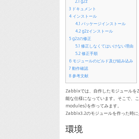
2.1
g2z
3
ドキュメント
4
インストール
4.1
パッケージインストール
4.2
g2zインストール
5
g2zの修正
5.1
修正しなくてはいけない理由
5.2
修正手順
6
モジュールのビルド及び組み込み
7
動作確認
8
参考文献
Zabbixでは、自作したモジュールをZab
能な仕様になっています。そこで、
modules)を作ってみます。
Zabbix3.2のモジュールを作っ
環境