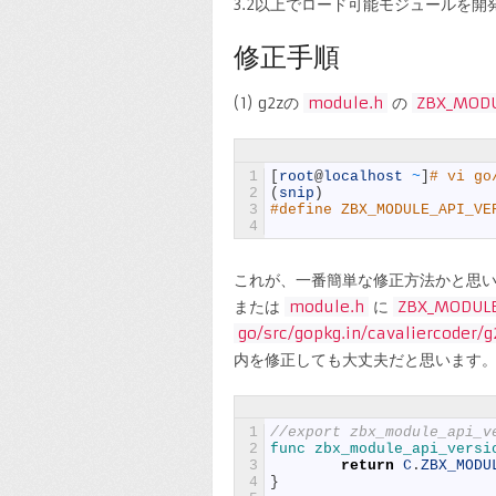
3.2以上でロード可能モジュールを開
修正手順
(1) g2zの
module.h
の
ZBX_MODU
1
[
root
@
localhost
~
]
# vi go
2
(
snip
)
3
#define ZBX_MODULE_API_VE
4
これが、一番簡単な修正方法かと思
または
module.h
に
ZBX_MODULE
go/src/gopkg.in/cavaliercoder/
内を修正しても大丈夫だと思います
1
//export zbx_module_api_v
2
func 
zbx_module_api_versi
3
return
C
.
ZBX_MODU
4
}