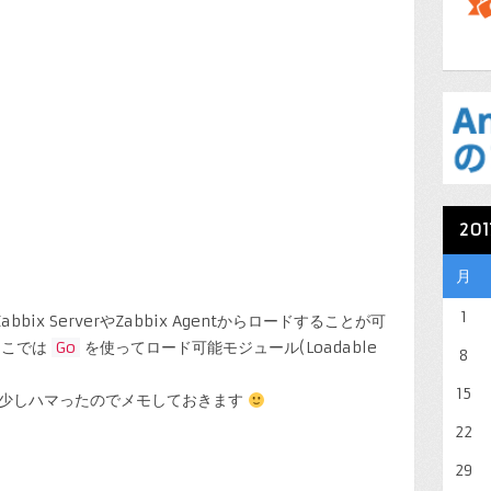
20
月
1
bix ServerやZabbix Agentからロードすることが可
ここでは
Go
を使ってロード可能モジュール(Loadable
8
15
た時に少しハマったのでメモしておきます
22
29