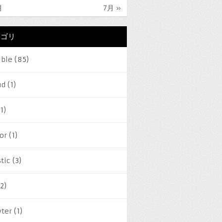
月
7月 »
テゴリ
ible
(85)
ud
(1)
1)
or
(1)
tic
(3)
2)
yter
(1)