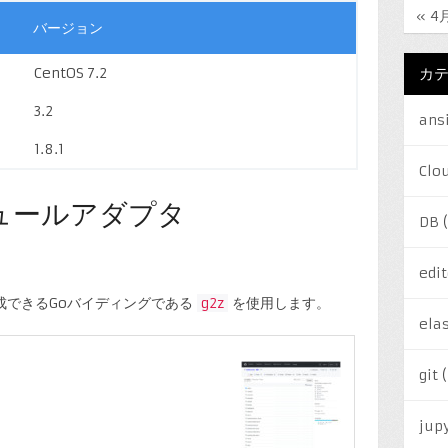
« 4
バージョン
カ
CentOS 7.2
3.2
ans
1.8.1
Clo
ジュールアダプタ
DB
(
edit
作成できるGoバイディングである
g2z
を使用します。
elas
git
(
jup