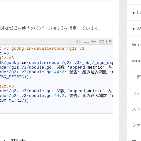
►
T
bixは3.2を使うのでバージョン3を指定しています。
►
V
Win
t -v gopkg.in/cavaliercoder/g2z.v3
z
.
v3
g2z.v3
wor
RK
/
gopkg
.
in
/
cavaliercoder
/
g2z
.
v3
/
_obj
/
_cgo_export
.
c
:
3
:
0
:
oder
/
g2z
.
v3
/
module
.
go
:
関数
‘
append
_
metric’
内
:
oder
/
g2z
.
v3
/
module
.
go
:
44
:
2
:
警告
:
組み込み関数
‘
memcpy
’
の互
エデ
ZBX_METRIC
)
)
;
g2z.v3
oder
/
g2z
.
v3
/
module
.
go
:
関数
‘
append
_
metric’
内
:
コン
oder
/
g2z
.
v3
/
module
.
go
:
44
:
2
:
警告
:
組み込み関数
‘
memcpy
’
の互
ZBX_METRIC
)
)
;
スト
ファ
ポー