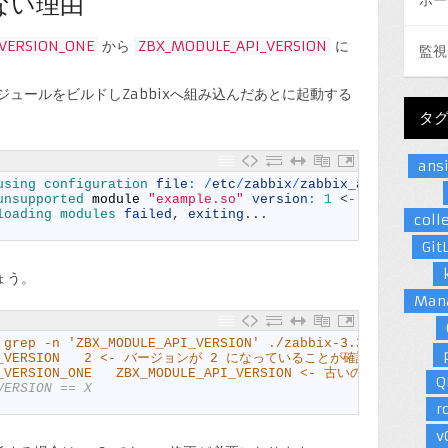
ない理由
VERSION_ONE
から
ZBX_MODULE_API_VERSION
に
監視
ジュールをビルドしZabbixへ組み込んだあとに起動する
タ
ans
using 
configuration 
file
:
/
etc
/
zabbix
/
zabbix_agentd
.
conf
unsupported 
module
"example.so"
version
:
1
<
-
サポートして
loading 
modules 
failed
,
exiting
.
.
.
coll
Git
ょう。
Man
 grep -n 'ZBX_MODULE_API_VERSION' ./zabbix-3.2.6/include
_API_VERSION   2 <- バージョンが 2 になっていることが確認できます
API_VERSION_ONE   ZBX_MODULE_API_VERSION <- 古いのは新
Q
VERSION == X                                            
r
v