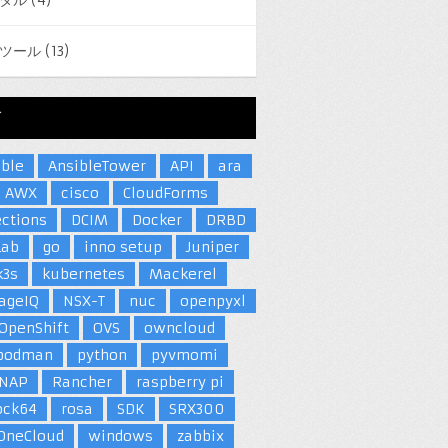
ツール
(13)
グ
ible
AnsibleTower
API
ara
AWX
cisco
CloudForms
いないバージョンなので起動できない
ections
DCIM
Docker
DRBD
Lab
go
inno setup
Juniper
k3s
kubernetes
Mackerel
ageIQ
NSX-T
nuc
openpyxl
OpenShift
OVS
owncloud
/module.h
podman
python
pyvmomi
しいので上書きされています
NAP
Rancher
raspberry pi
         */
ock64
rosa
SDK
SRX300
OneCloud
windows
zabbix