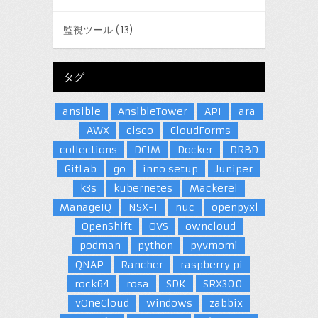
監視ツール
(13)
タグ
ansible
AnsibleTower
API
ara
AWX
cisco
CloudForms
collections
DCIM
Docker
DRBD
GitLab
go
inno setup
Juniper
k3s
kubernetes
Mackerel
ManageIQ
NSX-T
nuc
openpyxl
OpenShift
OVS
owncloud
podman
python
pyvmomi
QNAP
Rancher
raspberry pi
rock64
rosa
SDK
SRX300
vOneCloud
windows
zabbix