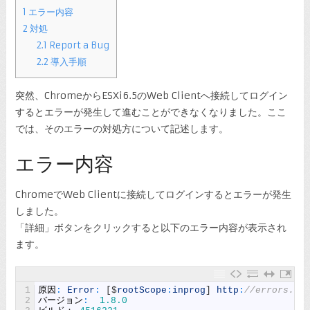
1
エラー内容
2
対処
2.1
Report a Bug
2.2
導入手順
突然、ChromeからESXi6.5のWeb Clientへ接続してログイン
するとエラーが発生して進むことができなくなりました。ここ
では、そのエラーの対処方について記述します。
エラー内容
ChromeでWeb Clientに接続してログインするとエラーが発生
しました。
「詳細」ボタンをクリックすると以下のエラー内容が表示され
ます。
1
原因
:
Error
:
[
$
rootScope
:
inprog
]
http
:
//errors.an
2
バージョン
:
1.8.0