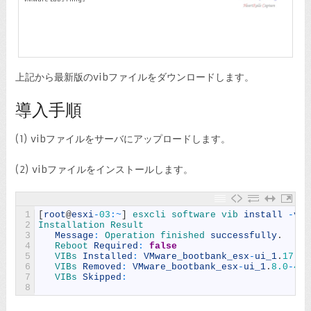
上記から最新版のvibファイルをダウンロードします。
導入手順
(1) vibファイルをサーバにアップロードします。
(2) vibファイルをインストールします。
1
[
root
@
esxi
-
03
:
~
]
esxcli 
software 
vib 
install
-
v
/
2
Installation 
Result
3
Message
:
Operation 
finished 
successfully
.
4
Reboot 
Required
:
false
5
VIBs 
Installed
:
VMware_bootbank_esx
-
ui_1
.
17.0
-
6
VIBs 
Removed
:
VMware_bootbank_esx
-
ui_1
.
8.0
-
451
7
VIBs 
Skipped
:
8