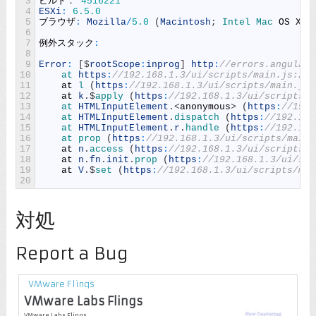
3
ビルド：
4516221
4
ESXi
:
6.5.0
5
ブラウザ
:
Mozilla
/
5.0
(
Macintosh
;
Intel 
Mac 
OS
X
1
6
7
例外スタック
:
8
9
Error
:
[
$
rootScope
:
inprog
]
http
:
//errors.angularj
10
at 
https
:
//192.168.1.3/ui/scripts/main.js:263
11
at
l
(
https
:
//192.168.1.3/ui/scripts/main.js:
12
at
k
.
$
apply
(
https
:
//192.168.1.3/ui/scripts/m
13
at 
HTMLInputElement
.
<
anonymous
>
(
https
:
//192.
14
at 
HTMLInputElement
.
dispatch
(
https
:
//192.168
15
at 
HTMLInputElement
.
r
.
handle
(
https
:
//192.168
16
at 
prop
(
https
:
//192.168.1.3/ui/scripts/main.
17
at
n
.
access
(
https
:
//192.168.1.3/ui/scripts/m
18
at
n
.
fn
.
init
.
prop
(
https
:
//192.168.1.3/ui/scr
19
at
V
.
$
set
(
https
:
//192.168.1.3/ui/scripts/mai
20
対処
Report a Bug
VMware Flings
VMware Labs Flings
VMware Labs Flings