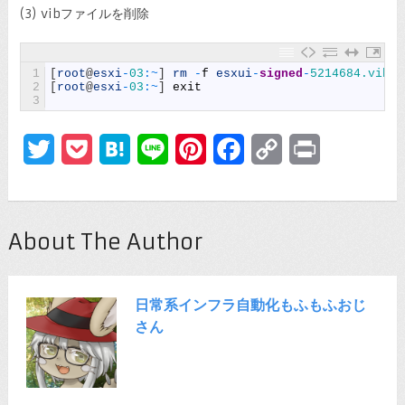
(3) vibファイルを削除
1
[
root
@
esxi
-
03
:
~
]
rm
-
f
esxui
-
signed
-
5214684.vib
2
[
root
@
esxi
-
03
:
~
]
exit
3
Twitter
Pocket
Hatena
Line
Pinterest
Facebook
Copy
Print
Link
About The Author
日常系インフラ自動化もふもふおじ
さん