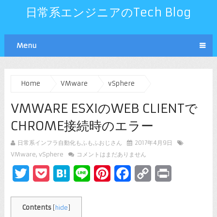
日常系エンジニアのTech Blog
Menu
Home
VMware
vSphere
VMWARE ESXIのWEB CLIENTで
CHROME接続時のエラー
日常系インフラ自動化もふもふおじさん
2017年4月9日
VMware
,
vSphere
コメントはまだありません
Twitter
Pocket
Hatena
Line
Pinterest
Facebook
Copy
Print
Link
Contents
[
hide
]