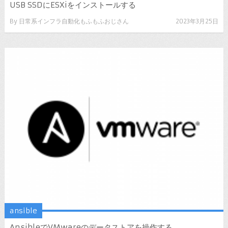
USB SSDにESXiをインストールする
By
日常系インフラ自動化もふもふおじさん
2023年3月25日
ansible
AnsibleでVMwareのデータストアを操作する