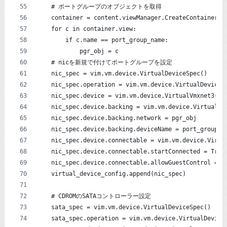
    # ポートグループのオブジェクトを取得
    container = content.viewManager.CreateContainerVi
    for c in container.view:
        if c.name == port_group_name:
            pgr_obj = c
    # nicを新規で付けてポートグループを設定
    nic_spec = vim.vm.device.VirtualDeviceSpec()
    nic_spec.operation = vim.vm.device.VirtualDeviceS
    nic_spec.device = vim.vm.device.VirtualVmxnet3()
    nic_spec.device.backing = vim.vm.device.VirtualEt
    nic_spec.device.backing.network = pgr_obj
    nic_spec.device.backing.deviceName = port_group_n
    nic_spec.device.connectable = vim.vm.device.Virtu
    nic_spec.device.connectable.startConnected = True
    nic_spec.device.connectable.allowGuestControl = T
    virtual_device_config.append(nic_spec)
    # CDROMのSATAコントローラー設定
    sata_spec = vim.vm.device.VirtualDeviceSpec()
    sata_spec.operation = vim.vm.device.VirtualDevice