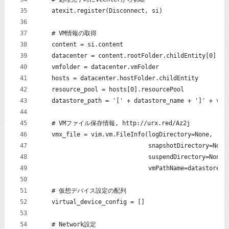
    atexit.register(Disconnect, si)
    # VM情報の取得
    content = si.content
    datacenter = content.rootFolder.childEntity[0]
    vmfolder = datacenter.vmFolder
    hosts = datacenter.hostFolder.childEntity
    resource_pool = hosts[0].resourcePool
    datastore_path = '[' + datastore_name + ']' + vm_
    # VMファイル保存情報, http://urx.red/Az2j
    vmx_file = vim.vm.FileInfo(logDirectory=None,
                               snapshotDirectory=None
                               suspendDirectory=None,
                               vmPathName=datastore_p
    # 仮想デバイス設定の配列
    virtual_device_config = []
    # Network設定