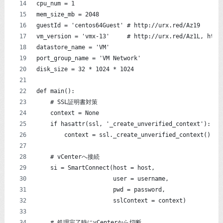
cpu_num = 1
mem_size_mb = 2048
guestId = 'centos64Guest' # http://urx.red/Az19
vm_version = 'vmx-13'     # http://urx.red/Az1L, http
datastore_name = 'VM'
port_group_name = 'VM Network'
disk_size = 32 * 1024 * 1024
def main():
    # SSL証明書対策
    context = None
    if hasattr(ssl, '_create_unverified_context'):
        context = ssl._create_unverified_context()
    # vCenterへ接続
    si = SmartConnect(host = host,
                      user = username,
                      pwd = password,
                      sslContext = context)
    # 処理完了時にvCenterから切断