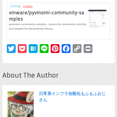
GitHub
2 Users
vmware/pyvmomi-community-sa
mples
pyvmomi-community-samples - A place for community contribu
ted samples for the pyVmomi library.
Twitter
Pocket
Hatena
Line
Pinterest
Facebook
Copy
Print
Link
About The Author
日常系インフラ自動化もふもふおじ
さん