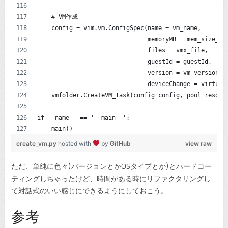
    # VM作成
    config = vim.vm.ConfigSpec(name = vm_name,
                               memoryMB = mem_size_mb
                               files = vmx_file,
                               guestId = guestId,
                               version = vm_version,
                               deviceChange = virtual
    vmfolder.CreateVM_Task(config=config, pool=resour
if __name__ == '__main__':
    main()
create_vm.py
hosted with
by
GitHub
view raw
ただ、単純に色々(バージョンとかOSタイプとか)とハードコー
ティングしちゃったけど、時間がある時にリファクタリングし
て対話式のいい感じにできるようにしておこう。
参考