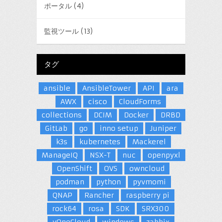
ポータル
(4)
監視ツール
(13)
タグ
ansible
AnsibleTower
API
ara
AWX
cisco
CloudForms
collections
DCIM
Docker
DRBD
GitLab
go
inno setup
Juniper
k3s
kubernetes
Mackerel
ManageIQ
NSX-T
nuc
openpyxl
OpenShift
OVS
owncloud
podman
python
pyvmomi
QNAP
Rancher
raspberry pi
rock64
rosa
SDK
SRX300
vOneCloud
windows
zabbix