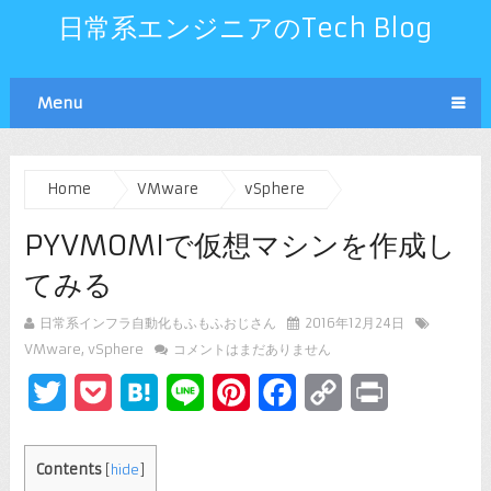
日常系エンジニアのTech Blog
Menu
Home
VMware
vSphere
PYVMOMIで仮想マシンを作成し
てみる
日常系インフラ自動化もふもふおじさん
2016年12月24日
VMware
,
vSphere
コメントはまだありません
Twitter
Pocket
Hatena
Line
Pinterest
Facebook
Copy
Print
Link
Contents
[
hide
]