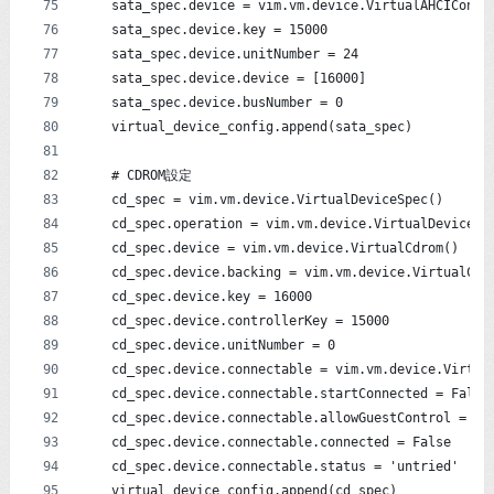
    sata_spec.device = vim.vm.device.VirtualAHCIContr
    sata_spec.device.key = 15000
    sata_spec.device.unitNumber = 24
    sata_spec.device.device = [16000]
    sata_spec.device.busNumber = 0
    virtual_device_config.append(sata_spec)
    # CDROM設定
    cd_spec = vim.vm.device.VirtualDeviceSpec()
    cd_spec.operation = vim.vm.device.VirtualDeviceSp
    cd_spec.device = vim.vm.device.VirtualCdrom()
    cd_spec.device.backing = vim.vm.device.VirtualCdr
    cd_spec.device.key = 16000
    cd_spec.device.controllerKey = 15000
    cd_spec.device.unitNumber = 0
    cd_spec.device.connectable = vim.vm.device.Virtua
    cd_spec.device.connectable.startConnected = False
    cd_spec.device.connectable.allowGuestControl = Tr
    cd_spec.device.connectable.connected = False
    cd_spec.device.connectable.status = 'untried'
    virtual_device_config.append(cd_spec)