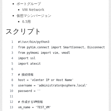
ポートグループ
VM Network
仮想マシンバージョン
6.5用
スクリプト
#!/usr/bin/python3
from pyVim.connect import SmartConnect, Disconnect
from pyVmomi import vim, vmodl
import ssl
import atexit
# 接続情報
host = 'vCenter IP or Host Name'
username = 'administrator@vsphere.local'
password = ''
# 作成するVM情報
vm_name = 'TEST_VM'