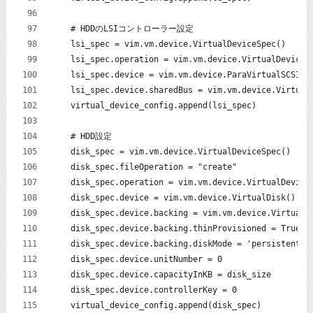
    # HDDのLSIコントローラー設定
    lsi_spec = vim.vm.device.VirtualDeviceSpec()
    lsi_spec.operation = vim.vm.device.VirtualDeviceS
    lsi_spec.device = vim.vm.device.ParaVirtualSCSICo
    lsi_spec.device.sharedBus = vim.vm.device.Virtual
    virtual_device_config.append(lsi_spec)
    # HDD設定
    disk_spec = vim.vm.device.VirtualDeviceSpec()
    disk_spec.fileOperation = "create"
    disk_spec.operation = vim.vm.device.VirtualDevice
    disk_spec.device = vim.vm.device.VirtualDisk()
    disk_spec.device.backing = vim.vm.device.VirtualD
    disk_spec.device.backing.thinProvisioned = True
    disk_spec.device.backing.diskMode = 'persistent'
    disk_spec.device.unitNumber = 0
    disk_spec.device.capacityInKB = disk_size
    disk_spec.device.controllerKey = 0
    virtual_device_config.append(disk_spec)