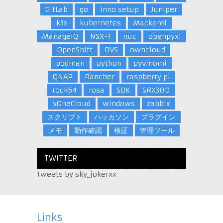
GitLab
go
inno setup
Juniper
k3s
kubernetes
Mackerel
ManageIQ
NSX-T
nuc
openpyxl
OpenShift
OVS
owncloud
podman
python
pyvmomi
QNAP
Rancher
raspberry pi
rock64
rosa
SDK
SRX300
vOneCloud
windows
zabbix
スクリプト
ハッカソン
プラグイン
メモ
動作確認
検証
管理ツール
TWITTER
Tweets by sky_jokerxx
Links