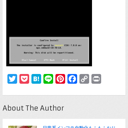
Twitter
Pocket
Hatena
Line
Pinterest
Facebook
Copy
Print
Link
About The Author
日常系インフラ自動化もふもふおじ