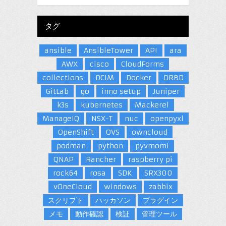
タグ
ansible
AnsibleTower
API
ara
AWX
cisco
CloudForms
collections
DCIM
Docker
DRBD
GitLab
go
inno setup
Juniper
k3s
kubernetes
Mackerel
ManageIQ
NSX-T
nuc
openpyxl
OpenShift
OVS
owncloud
podman
python
pyvmomi
QNAP
Rancher
raspberry pi
rock64
rosa
SDK
SRX300
vOneCloud
windows
zabbix
スクリプト
ハッカソン
プラグイン
メモ
動作確認
検証
管理ツール