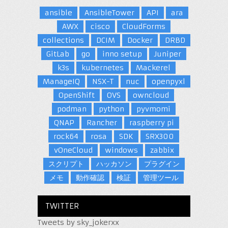
ansible
AnsibleTower
API
ara
AWX
cisco
CloudForms
collections
DCIM
Docker
DRBD
GitLab
go
inno setup
Juniper
k3s
kubernetes
Mackerel
ManageIQ
NSX-T
nuc
openpyxl
OpenShift
OVS
owncloud
podman
python
pyvmomi
QNAP
Rancher
raspberry pi
rock64
rosa
SDK
SRX300
vOneCloud
windows
zabbix
スクリプト
ハッカソン
プラグイン
メモ
動作確認
検証
管理ツール
TWITTER
Tweets by sky_jokerxx