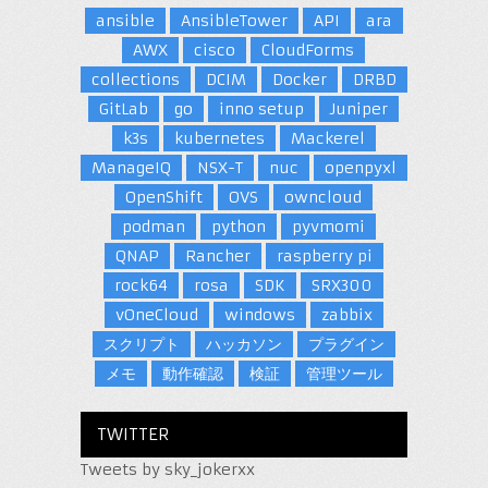
ansible
AnsibleTower
API
ara
AWX
cisco
CloudForms
collections
DCIM
Docker
DRBD
GitLab
go
inno setup
Juniper
k3s
kubernetes
Mackerel
ManageIQ
NSX-T
nuc
openpyxl
OpenShift
OVS
owncloud
podman
python
pyvmomi
QNAP
Rancher
raspberry pi
rock64
rosa
SDK
SRX300
vOneCloud
windows
zabbix
スクリプト
ハッカソン
プラグイン
メモ
動作確認
検証
管理ツール
TWITTER
Tweets by sky_jokerxx