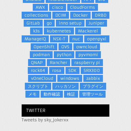
AWX
cisco
CloudForms
collections
DCIM
Docker
DRBD
GitLab
go
inno setup
Juniper
k3s
kubernetes
Mackerel
ManageIQ
NSX-T
nuc
openpyxl
OpenShift
OVS
owncloud
podman
python
pyvmomi
QNAP
Rancher
raspberry pi
rock64
rosa
SDK
SRX300
vOneCloud
windows
zabbix
スクリプト
ハッカソン
プラグイン
メモ
動作確認
検証
管理ツール
TWITTER
Tweets by sky_jokerxx