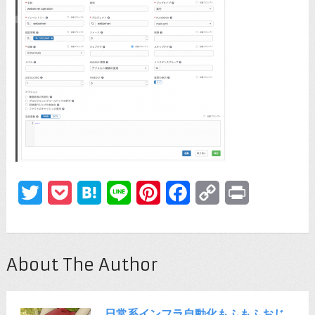
Twitter
Pocket
Hatena
Line
Pinterest
Facebook
Copy
Print
Link
About The Author
日常系インフラ自動化もふもふおじ