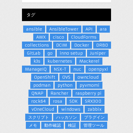
タグ
ansible
AnsibleTower
API
ara
AWX
cisco
CloudForms
collections
DCIM
Docker
DRBD
GitLab
go
inno setup
Juniper
k3s
kubernetes
Mackerel
ManageIQ
NSX-T
nuc
openpyxl
OpenShift
OVS
owncloud
podman
python
pyvmomi
QNAP
Rancher
raspberry pi
rock64
rosa
SDK
SRX300
vOneCloud
windows
zabbix
スクリプト
ハッカソン
プラグイン
メモ
動作確認
検証
管理ツール