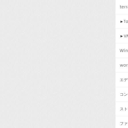
ter
►
T
►
V
Win
wor
エデ
コン
スト
ファ