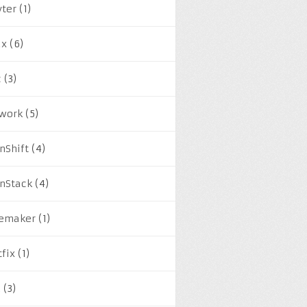
yter
(1)
ux
(6)
c
(3)
work
(5)
nShift
(4)
nStack
(4)
emaker
(1)
tfix
(1)
M
(3)