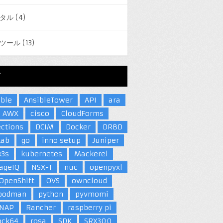
タル
(4)
ツール
(13)
グ
ible
AnsibleTower
API
ara
AWX
cisco
CloudForms
ections
DCIM
Docker
DRBD
Lab
go
inno setup
Juniper
k3s
kubernetes
Mackerel
ageIQ
NSX-T
nuc
openpyxl
OpenShift
OVS
owncloud
podman
python
pyvmomi
NAP
Rancher
raspberry pi
ock64
rosa
SDK
SRX300