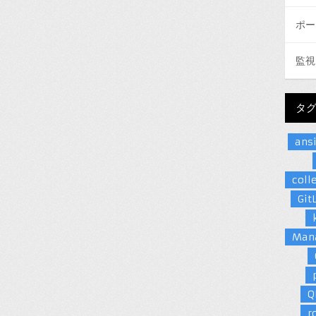
ポー
監視
タ
ans
coll
Git
Man
Q
r