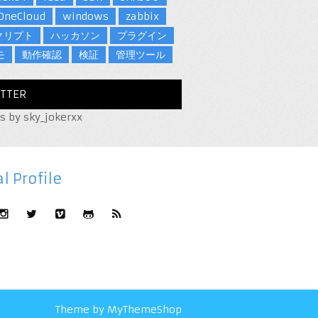
OneCloud
windows
zabbix
クリプト
ハッカソン
プラグイン
モ
動作確認
検証
管理ツール
TTER
s by sky_jokerxx
l Profile
Theme by
MyThemeShop