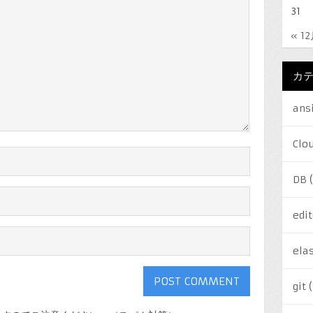
31
« 1
カ
ans
Clo
DB
(
edit
elas
git
(