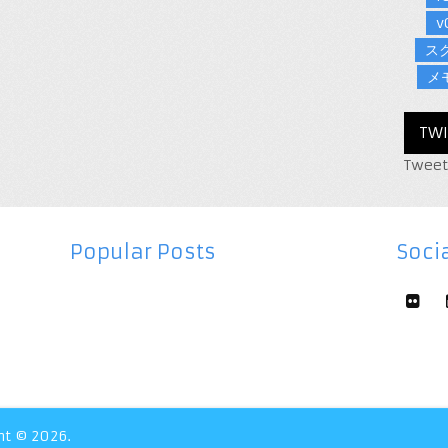
v
ス
メ
TWI
Tweet
Popular Posts
Socia
ht © 2026.