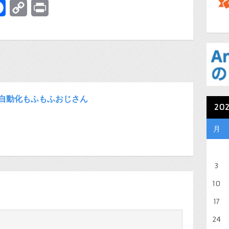
terest
Facebook
Copy
Print
Link
自動化もふもふおじさん
20
月
3
10
17
24