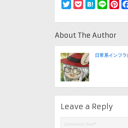
Twitter
Pocket
Hatena
Line
Pin
About The Author
日常系インフラ
Leave a Reply