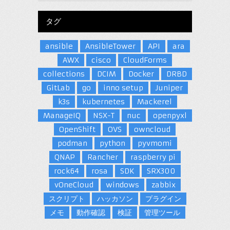
タグ
ansible
AnsibleTower
API
ara
AWX
cisco
CloudForms
collections
DCIM
Docker
DRBD
GitLab
go
inno setup
Juniper
k3s
kubernetes
Mackerel
ManageIQ
NSX-T
nuc
openpyxl
OpenShift
OVS
owncloud
podman
python
pyvmomi
QNAP
Rancher
raspberry pi
rock64
rosa
SDK
SRX300
vOneCloud
windows
zabbix
スクリプト
ハッカソン
プラグイン
メモ
動作確認
検証
管理ツール