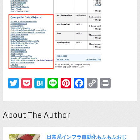
Twitter
Pocket
Hatena
Line
Pinterest
Facebook
Copy
Print
Link
About The Author
日常系インフラ自動化もふもふおじ