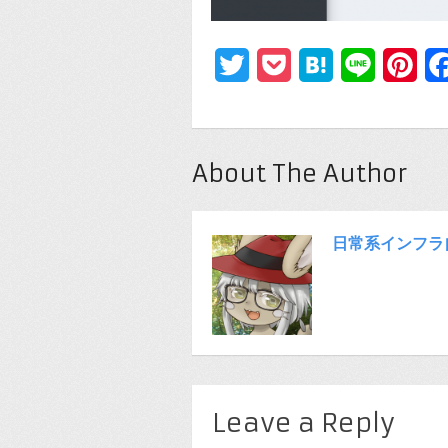
Twitter
Pocket
Hatena
Line
Pin
About The Author
日常系インフラ
Leave a Reply