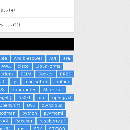
タル
(4)
ツール
(13)
グ
ible
AnsibleTower
API
ara
AWX
cisco
CloudForms
ections
DCIM
Docker
DRBD
Lab
go
inno setup
Juniper
k3s
kubernetes
Mackerel
ageIQ
NSX-T
nuc
openpyxl
OpenShift
OVS
owncloud
podman
python
pyvmomi
NAP
Rancher
raspberry pi
ock64
rosa
SDK
SRX300