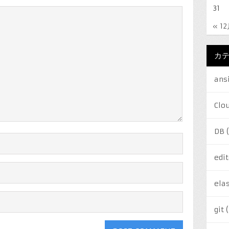
31
« 1
カ
ans
Clo
DB
(
edit
elas
git
(