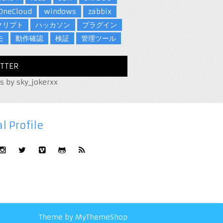
OneCloud
windows
zabbix
クリプト
ハッカソン
プラグイン
モ
動作確認
検証
管理ツール
TTER
s by sky_jokerxx
l Profile
Theme by
MyThemeShop