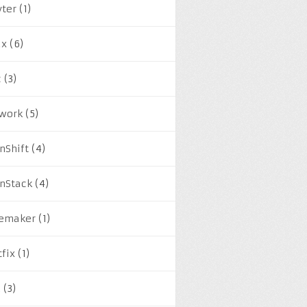
yter
(1)
ux
(6)
c
(3)
work
(5)
nShift
(4)
nStack
(4)
emaker
(1)
tfix
(1)
M
(3)