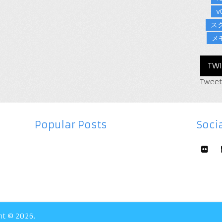
v
ス
メ
TWI
Tweet
Popular Posts
Socia
ht © 2026.