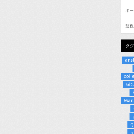
ポー
監視
タ
ans
coll
Git
Man
Q
r