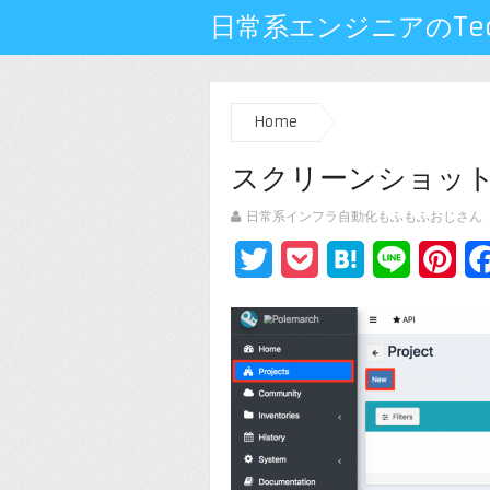
日常系エンジニアのTech
Home
スクリーンショット 201
日常系インフラ自動化もふもふおじさん
Twitter
Pocket
Hatena
Line
Pin