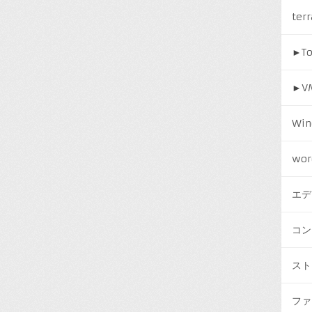
ter
►
T
►
V
Win
wor
エデ
コン
スト
ファ