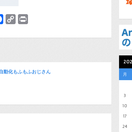
terest
Facebook
Copy
Print
Link
20
自動化もふもふおじさん
月
3
10
17
24