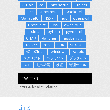
GitLab
go
inno setup
Juniper
k3s
kubernetes
Mackerel
ManageIQ
NSX-T
nuc
openpyxl
OpenShift
OVS
owncloud
podman
python
pyvmomi
QNAP
Rancher
raspberry pi
rock64
rosa
SDK
SRX300
vOneCloud
windows
zabbix
スクリプト
ハッカソン
プラグイン
メモ
動作確認
検証
管理ツール
TWITTER
Tweets by sky_jokerxx
Links