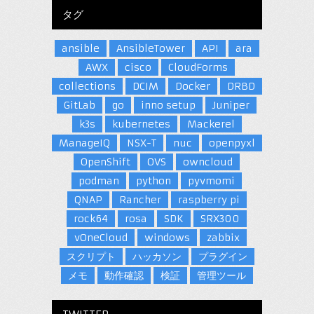
タグ
ansible
AnsibleTower
API
ara
AWX
cisco
CloudForms
collections
DCIM
Docker
DRBD
GitLab
go
inno setup
Juniper
k3s
kubernetes
Mackerel
ManageIQ
NSX-T
nuc
openpyxl
OpenShift
OVS
owncloud
podman
python
pyvmomi
QNAP
Rancher
raspberry pi
rock64
rosa
SDK
SRX300
vOneCloud
windows
zabbix
スクリプト
ハッカソン
プラグイン
メモ
動作確認
検証
管理ツール