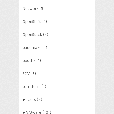
Network
(5)
OpenShift
(4)
OpenStack
(4)
pacemaker
(1)
postfix
(1)
SCM
(3)
terraform
(1)
►
Tools
(8)
►
VMware
(101)