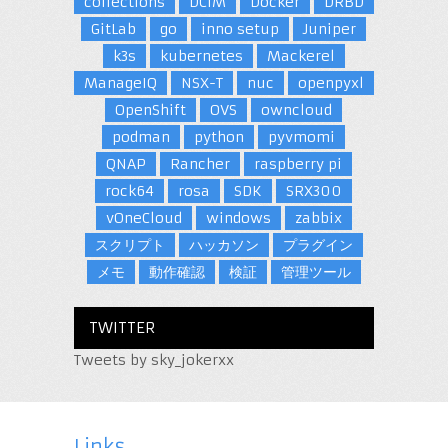
collections
DCIM
Docker
DRBD
GitLab
go
inno setup
Juniper
k3s
kubernetes
Mackerel
ManageIQ
NSX-T
nuc
openpyxl
OpenShift
OVS
owncloud
podman
python
pyvmomi
QNAP
Rancher
raspberry pi
rock64
rosa
SDK
SRX300
vOneCloud
windows
zabbix
スクリプト
ハッカソン
プラグイン
メモ
動作確認
検証
管理ツール
TWITTER
Tweets by sky_jokerxx
Links