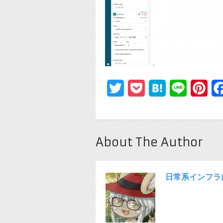
Twitter
Pocket
Hatena
Line
Pin
About The Author
日常系インフラ