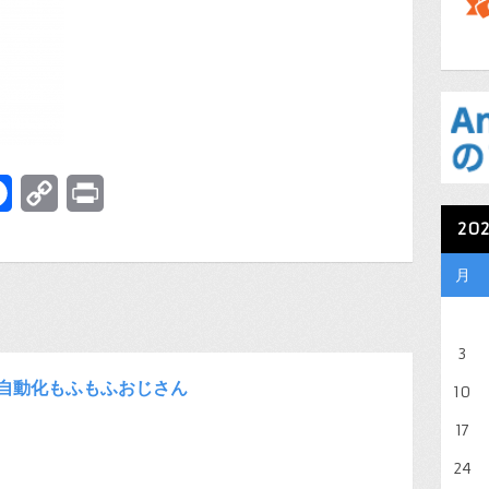
terest
Facebook
Copy
Print
20
Link
月
3
自動化もふもふおじさん
10
17
24