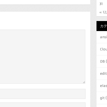
31
« 1
カ
ans
Clo
DB
(
edit
elas
git
(