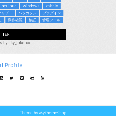
OneCloud
windows
zabbix
クリプト
ハッカソン
プラグイン
モ
動作確認
検証
管理ツール
TTER
s by sky_jokerxx
l Profile
Theme by
MyThemeShop