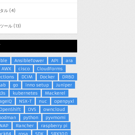
タル
(4)
ツール
(13)
グ
ible
AnsibleTower
API
ara
AWX
cisco
CloudForms
ections
DCIM
Docker
DRBD
Lab
go
inno setup
Juniper
k3s
kubernetes
Mackerel
ageIQ
NSX-T
nuc
openpyxl
OpenShift
OVS
owncloud
podman
python
pyvmomi
NAP
Rancher
raspberry pi
ock64
rosa
SDK
SRX300