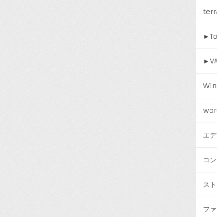
ter
►
T
►
V
Win
wor
エデ
コン
スト
ファ