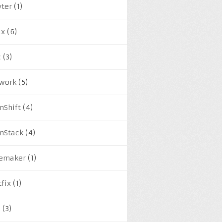
yter
(1)
ux
(6)
c
(3)
work
(5)
nShift
(4)
nStack
(4)
emaker
(1)
tfix
(1)
M
(3)