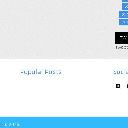
v
ス
メ
TWI
Tweet
Popular Posts
Socia
ht © 2026.