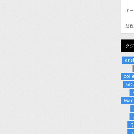
ポー
監視
タ
ans
coll
Git
Man
Q
r