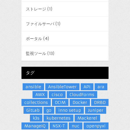
ストレージ
(1)
ファイルサーバ
(1)
ポータル
(4)
監視ツール
(13)
タグ
ansible
AnsibleTower
API
ara
AWX
cisco
CloudForms
collections
DCIM
Docker
DRBD
GitLab
go
inno setup
Juniper
k3s
kubernetes
Mackerel
ManageIQ
NSX-T
nuc
openpyxl