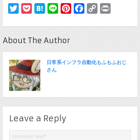
Twitter
Pocket
Hatena
Line
Pinterest
Facebook
Copy
Print
Link
About The Author
日常系インフラ自動化もふもふおじ
さん
Leave a Reply