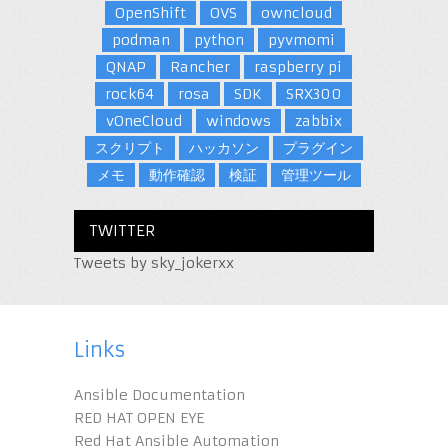
OpenShift
OVS
owncloud
podman
python
pyvmomi
QNAP
Rancher
raspberry pi
rock64
rosa
SDK
SRX300
vOneCloud
windows
zabbix
スクリプト
ハッカソン
プラグイン
メモ
動作確認
検証
管理ツール
TWITTER
Tweets by sky_jokerxx
Links
Ansible Documentation
RED HAT OPEN EYE
Red Hat Ansible Automation