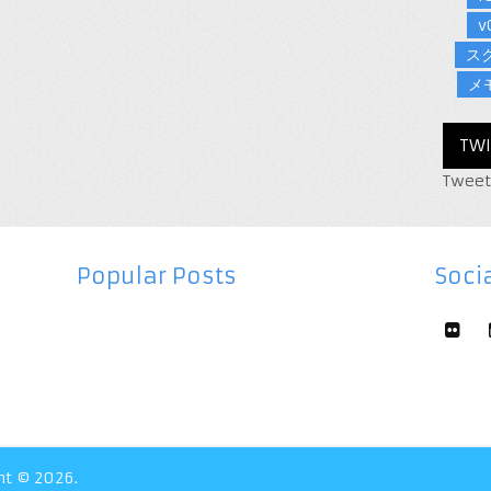
v
ス
メ
TWI
Tweet
Popular Posts
Socia
ht © 2026.