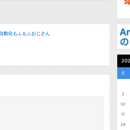
自動化もふもふおじさん
20
月
3
10
17
24