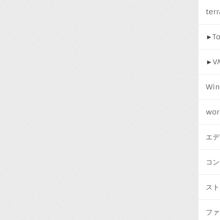
ter
►
T
►
V
Win
wor
エデ
コン
スト
ファ