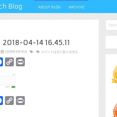
 Blog
ABOUT BLOG
ARCHIVE
8-04-14 16.45.11
2018年4月14日
コメントはまだありません
terest
Facebook
Copy
Print
Link
terest
Facebook
Copy
Print
Link