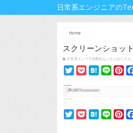
日常系エンジニアのTech
Home
スクリーンショット 201
日常系インフラ自動化もふもふおじさん
Twitter
Pocket
Hatena
Line
Pin
Twitter
Pocket
Hatena
Line
Pin