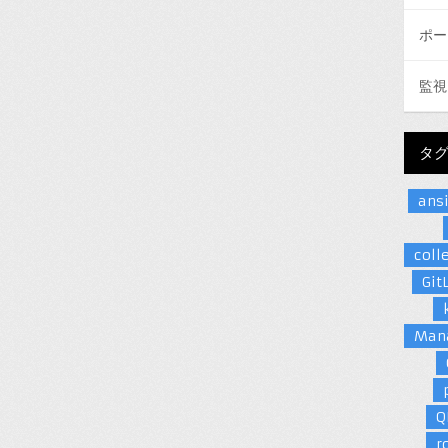
ポー
監視
タ
ans
coll
Git
Man
Q
r