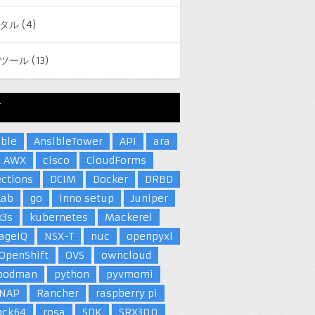
タル
(4)
ツール
(13)
グ
ible
AnsibleTower
API
ara
AWX
cisco
CloudForms
ections
DCIM
Docker
DRBD
Lab
go
inno setup
Juniper
k3s
kubernetes
Mackerel
ageIQ
NSX-T
nuc
openpyxl
OpenShift
OVS
owncloud
podman
python
pyvmomi
NAP
Rancher
raspberry pi
ock64
rosa
SDK
SRX300