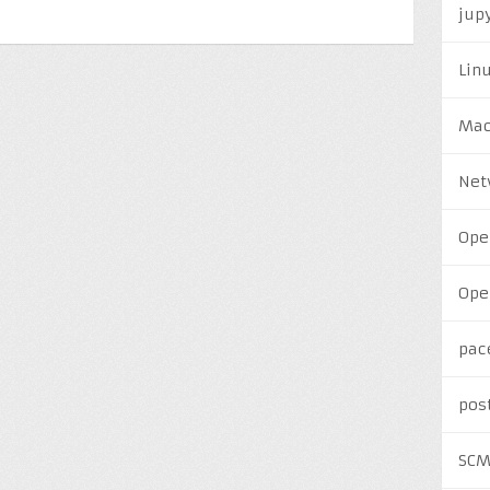
jup
Lin
Ma
Net
Ope
Ope
pac
pos
SC