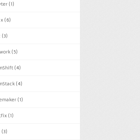
yter
(1)
ux
(6)
c
(3)
work
(5)
nShift
(4)
nStack
(4)
emaker
(1)
tfix
(1)
M
(3)