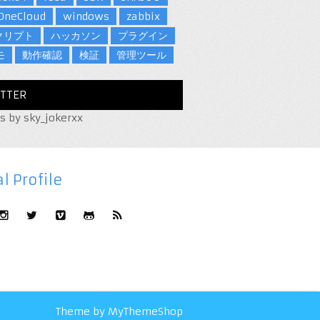
OneCloud
windows
zabbix
クリプト
ハッカソン
プラグイン
モ
動作確認
検証
管理ツール
TTER
s by sky_jokerxx
l Profile
Theme by
MyThemeShop