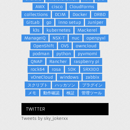
AWX
cisco
CloudForms
collections
DCIM
Docker
DRBD
GitLab
go
inno setup
Juniper
k3s
kubernetes
Mackerel
ManageIQ
NSX-T
nuc
openpyxl
OpenShift
OVS
owncloud
podman
python
pyvmomi
QNAP
Rancher
raspberry pi
rock64
rosa
SDK
SRX300
vOneCloud
windows
zabbix
スクリプト
ハッカソン
プラグイン
メモ
動作確認
検証
管理ツール
TWITTER
Tweets by sky_jokerxx