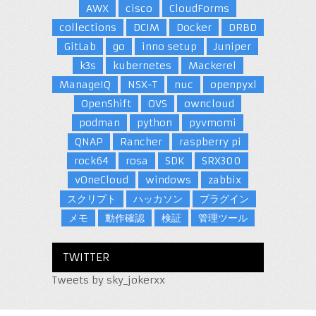
AWX
cisco
CloudForms
collections
DCIM
Docker
DRBD
GitLab
go
inno setup
Juniper
k3s
kubernetes
Mackerel
ManageIQ
NSX-T
nuc
openpyxl
OpenShift
OVS
owncloud
podman
python
pyvmomi
QNAP
Rancher
raspberry pi
rock64
rosa
SDK
SRX300
vOneCloud
windows
zabbix
スクリプト
ハッカソン
プラグイン
メモ
動作確認
検証
管理ツール
TWITTER
Tweets by sky_jokerxx