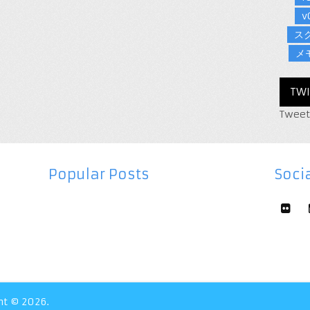
v
ス
メ
TWI
Tweet
Popular Posts
Socia
ht © 2026.