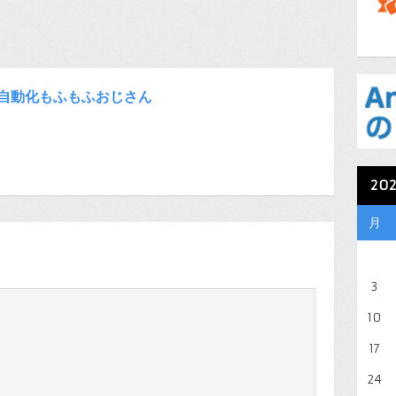
自動化もふもふおじさん
20
月
3
10
17
24