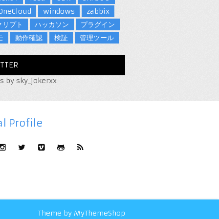
OneCloud
windows
zabbix
クリプト
ハッカソン
プラグイン
モ
動作確認
検証
管理ツール
TTER
s by sky_jokerxx
l Profile
Theme by
MyThemeShop