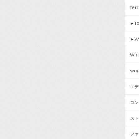
ter
►
T
►
V
Win
wor
エデ
コン
スト
ファ