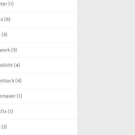
yter
(1)
ux
(6)
c
(3)
work
(5)
nShift
(4)
nStack
(4)
emaker
(1)
tfix
(1)
M
(3)