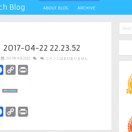
 Blog
ABOUT BLOG
ARCHIVE
7-04-22 22.23.52
2017年4月23日
コメントはまだありません
terest
Facebook
Copy
Print
Link
terest
Facebook
Copy
Print
Link