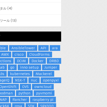
タル
(4)
ツール
(13)
グ
ible
AnsibleTower
API
ara
AWX
cisco
CloudForms
ections
DCIM
Docker
DRBD
Lab
go
inno setup
Juniper
k3s
kubernetes
Mackerel
ageIQ
NSX-T
nuc
openpyxl
OpenShift
OVS
owncloud
podman
python
pyvmomi
NAP
Rancher
raspberry pi
ock64
rosa
SDK
SRX300