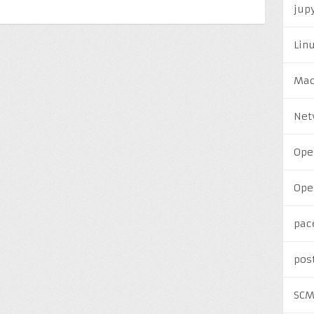
jup
Lin
Ma
Net
Ope
Ope
pac
pos
SC