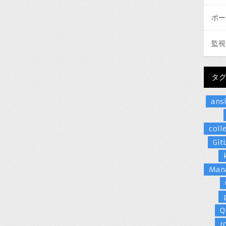
ポー
監視
タ
ans
coll
Git
Man
Q
r