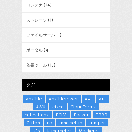
コンテナ
(14)
ストレージ
(1)
ファイルサーバ
(1)
ポータル
(4)
監視ツール
(13)
タグ
ansible
AnsibleTower
API
ara
AWX
cisco
CloudForms
collections
DCIM
Docker
DRBD
GitLab
go
inno setup
Juniper
k3s
kubernetes
Mackerel