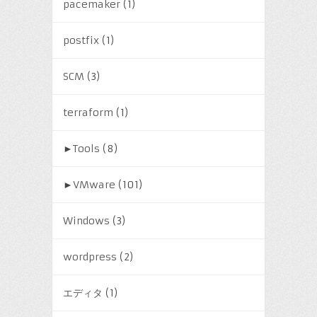
pacemaker
(1)
postfix
(1)
SCM
(3)
terraform
(1)
►
Tools
(8)
►
VMware
(101)
Windows
(3)
wordpress
(2)
エディタ
(1)