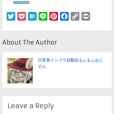
Twitter
Pocket
Hatena
Line
Pinterest
Facebook
Copy
Print
Link
About The Author
日常系インフラ自動化もふもふおじ
さん
Leave a Reply