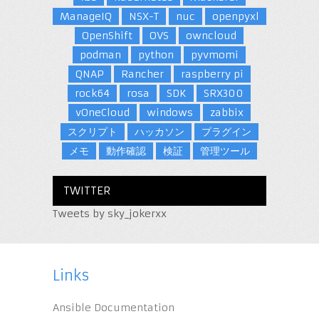
ManageIQ
NSX-T
nuc
openpyxl
OpenShift
OVS
owncloud
podman
python
pyvmomi
QNAP
Rancher
raspberry pi
rock64
rosa
SDK
SRX300
vOneCloud
windows
zabbix
スクリプト
ハッカソン
プラグイン
メモ
動作確認
検証
管理ツール
TWITTER
Tweets by sky_jokerxx
Links
Ansible Documentation