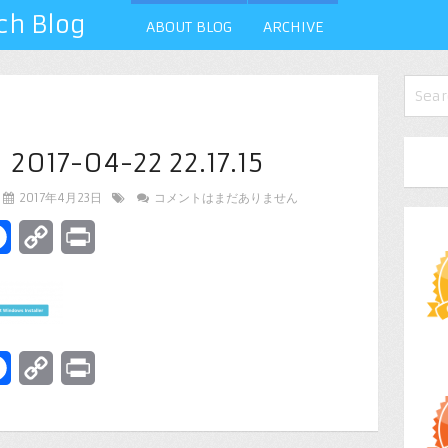
 Blog
ABOUT BLOG
ARCHIVE
7-04-22 22.17.15
2017年4月23日
コメントはまだありません
terest
Facebook
Copy
Print
Link
terest
Facebook
Copy
Print
Link