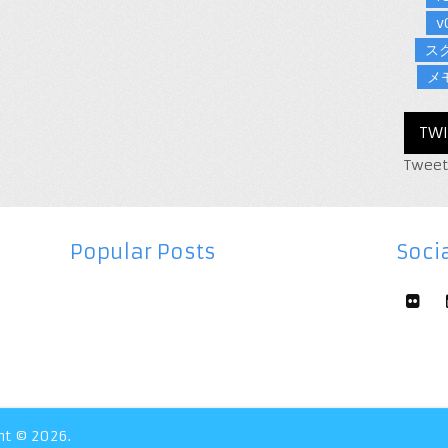
v
ス
メ
TWI
Tweet
Popular Posts
Socia
ht © 2026.