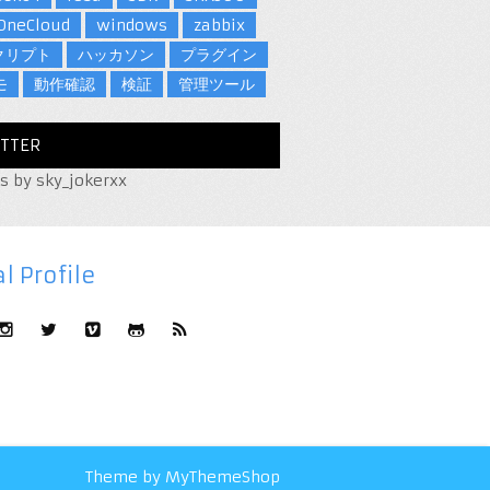
OneCloud
windows
zabbix
クリプト
ハッカソン
プラグイン
モ
動作確認
検証
管理ツール
TTER
s by sky_jokerxx
l Profile
Theme by
MyThemeShop