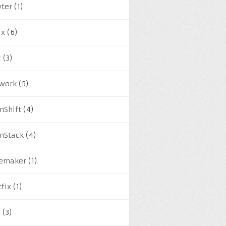
yter
(1)
ux
(6)
c
(3)
work
(5)
nShift
(4)
nStack
(4)
emaker
(1)
tfix
(1)
M
(3)