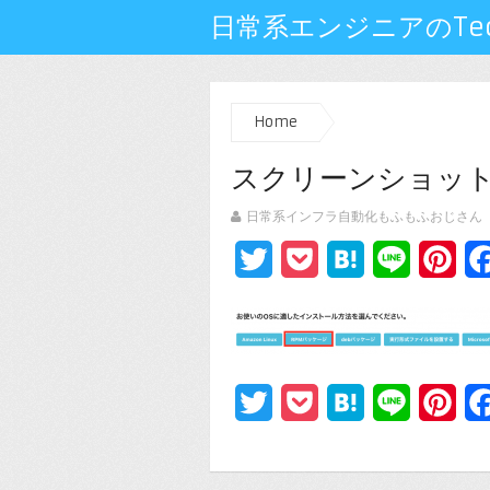
日常系エンジニアのTech
Home
スクリーンショット 201
日常系インフラ自動化もふもふおじさん
Twitter
Pocket
Hatena
Line
Pin
Twitter
Pocket
Hatena
Line
Pin