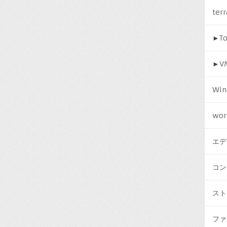
ter
►
T
►
V
Win
wor
エデ
コン
スト
ファ