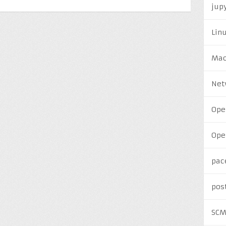
jup
Lin
Ma
Net
Ope
Ope
pac
pos
SC