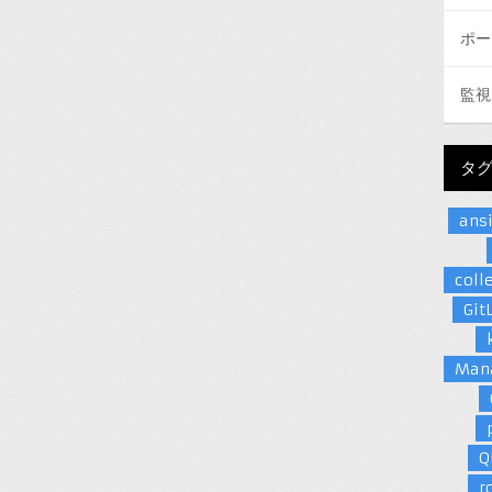
ポー
監視
タ
ans
coll
Git
Man
Q
r