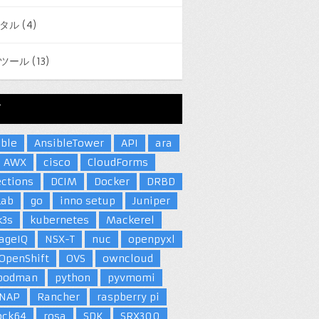
タル
(4)
ツール
(13)
グ
ible
AnsibleTower
API
ara
AWX
cisco
CloudForms
ections
DCIM
Docker
DRBD
Lab
go
inno setup
Juniper
k3s
kubernetes
Mackerel
ageIQ
NSX-T
nuc
openpyxl
OpenShift
OVS
owncloud
podman
python
pyvmomi
NAP
Rancher
raspberry pi
ock64
rosa
SDK
SRX300