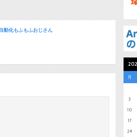
自動化もふもふおじさん
20
月
3
10
17
24