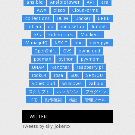
ansible
AnsibleTower
API
ara
AWX
cisco
CloudForms
collections
DCIM
Docker
DRBD
GitLab
go
inno setup
Juniper
k3s
kubernetes
Mackerel
ManageIQ
NSX-T
nuc
openpyxl
OpenShift
OVS
owncloud
podman
python
pyvmomi
QNAP
Rancher
raspberry pi
rock64
rosa
SDK
SRX300
vOneCloud
windows
zabbix
スクリプト
ハッカソン
プラグイン
メモ
動作確認
検証
管理ツール
TWITTER
Tweets by sky_jokerxx