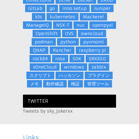
collections
DCIM
Docker
DRBD
GitLab
go
inno setup
Juniper
k3s
kubernetes
Mackerel
ManageIQ
NSX-T
nuc
openpyxl
OpenShift
OVS
owncloud
podman
python
pyvmomi
QNAP
Rancher
raspberry pi
rock64
rosa
SDK
SRX300
vOneCloud
windows
zabbix
スクリプト
ハッカソン
プラグイン
メモ
動作確認
検証
管理ツール
TWITTER
Tweets by sky_jokerxx
Links