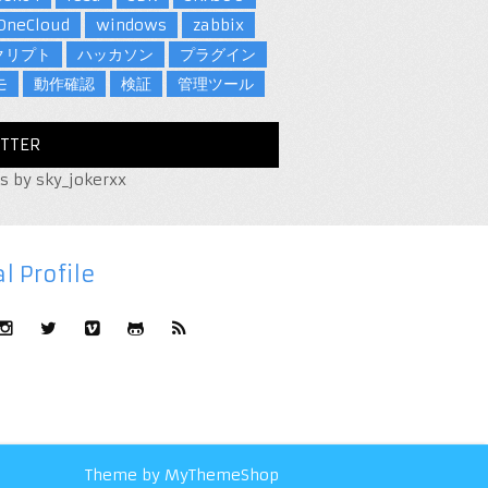
OneCloud
windows
zabbix
クリプト
ハッカソン
プラグイン
モ
動作確認
検証
管理ツール
TTER
s by sky_jokerxx
l Profile
Theme by
MyThemeShop