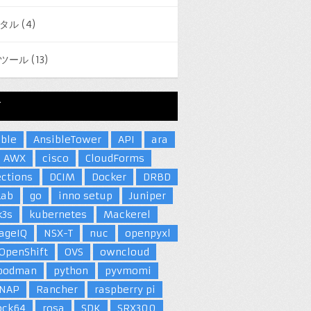
タル
(4)
ツール
(13)
グ
ible
AnsibleTower
API
ara
AWX
cisco
CloudForms
ections
DCIM
Docker
DRBD
Lab
go
inno setup
Juniper
k3s
kubernetes
Mackerel
ageIQ
NSX-T
nuc
openpyxl
OpenShift
OVS
owncloud
podman
python
pyvmomi
NAP
Rancher
raspberry pi
ock64
rosa
SDK
SRX300