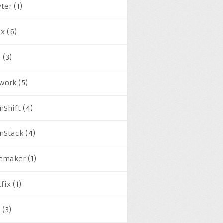
yter
(1)
ux
(6)
c
(3)
work
(5)
nShift
(4)
nStack
(4)
emaker
(1)
tfix
(1)
M
(3)