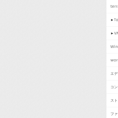
ter
►
T
►
V
Win
wor
エデ
コン
スト
ファ