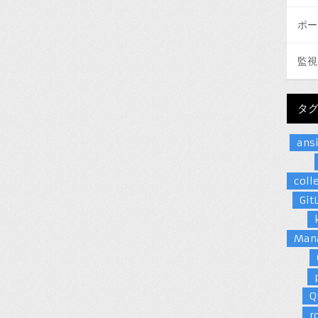
ポー
監視
タ
ans
coll
Git
Man
Q
r