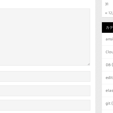
31
« 1
カ
ans
Clo
DB
(
edit
elas
git
(