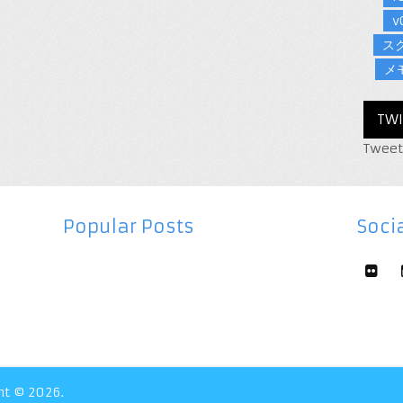
v
ス
メ
TWI
Tweet
Popular Posts
Socia
ht © 2026.