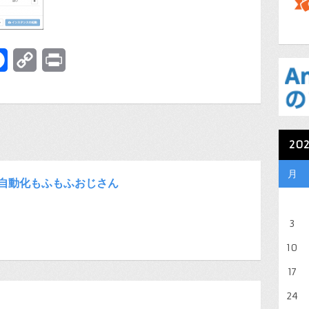
terest
Facebook
Copy
Print
Link
20
月
自動化もふもふおじさん
3
10
17
24