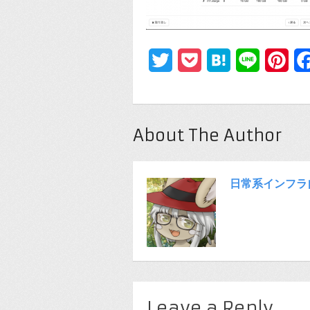
Twitter
Pocket
Hatena
Line
Pin
About The Author
日常系インフラ
Leave a Reply