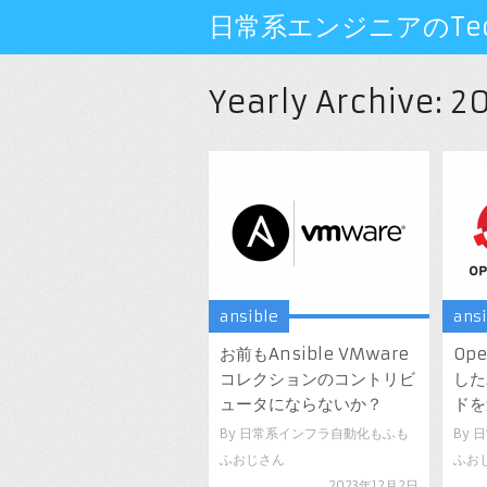
日常系エンジニアのTech
Yearly Archive:
20
ansible
ans
お前もAnsible VMware
Ope
コレクションのコントリビ
した
ュータにならないか？
ド
By
日常系インフラ自動化もふも
By
日
ふおじさん
ふお
2023年12月2日