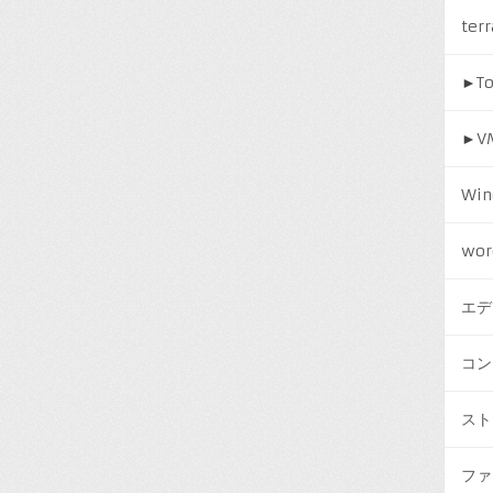
ter
►
T
►
V
Win
wor
エデ
コン
スト
ファ