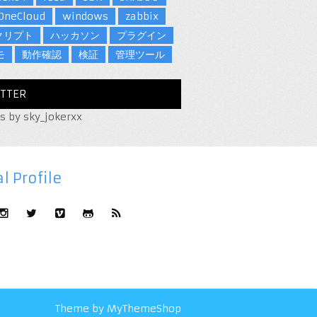
OneCloud
windows
zabbix
クリプト
ハッカソン
プラグイン
モ
動作確認
検証
管理ツール
TTER
s by sky_jokerxx
l Profile
Theme by
MyThemeShop