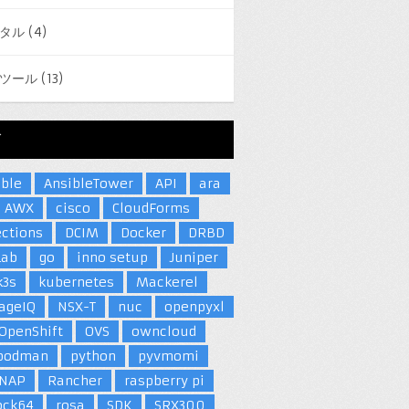
タル
(4)
ツール
(13)
グ
ible
AnsibleTower
API
ara
AWX
cisco
CloudForms
ections
DCIM
Docker
DRBD
Lab
go
inno setup
Juniper
k3s
kubernetes
Mackerel
ageIQ
NSX-T
nuc
openpyxl
OpenShift
OVS
owncloud
podman
python
pyvmomi
NAP
Rancher
raspberry pi
ock64
rosa
SDK
SRX300