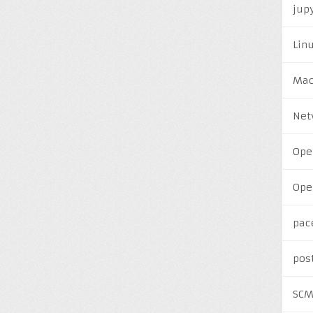
jup
Lin
Ma
Net
Ope
Ope
pac
pos
SC