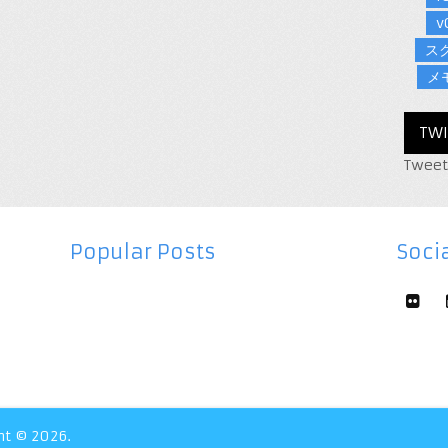
v
ス
メ
TWI
Tweet
Popular Posts
Socia
ht © 2026.