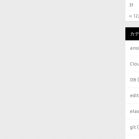
31
« 1
カ
ans
Clo
DB
(
edit
elas
git
(