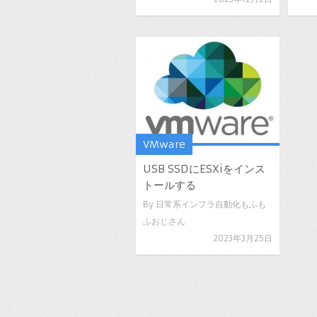
VMware
USB SSDにESXiをインス
トールする
By
日常系インフラ自動化もふも
ふおじさん
2023年3月25日