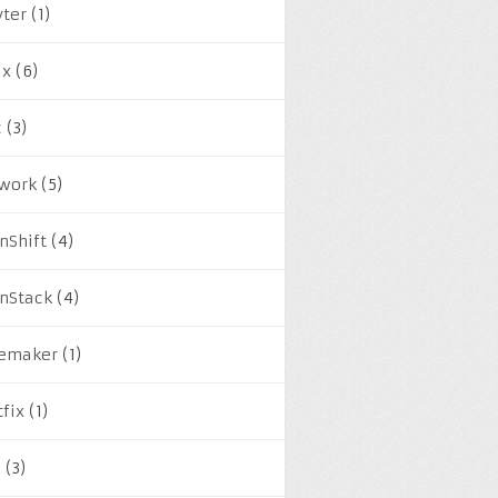
yter
(1)
ux
(6)
c
(3)
work
(5)
nShift
(4)
nStack
(4)
emaker
(1)
tfix
(1)
M
(3)