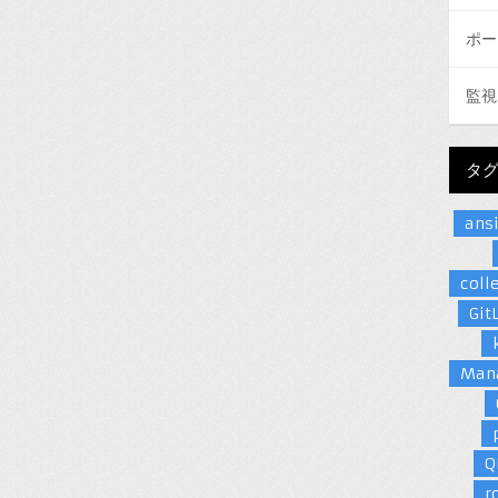
ポー
監視
タ
ans
coll
Git
Man
Q
r