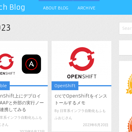
 Blog
ABOUT BLOG
ARCHIVE
23
ible
OpenShift
nShift上にデプロイ
crcでOpenShiftをインス
AAPと外部の実行ノー
トールするメモ
を連携してみる
By
日常系インフラ自動化もふも
常系インフラ自動化もふも
ふおじさん
じさん
2023年6月20日
2023年6月22日