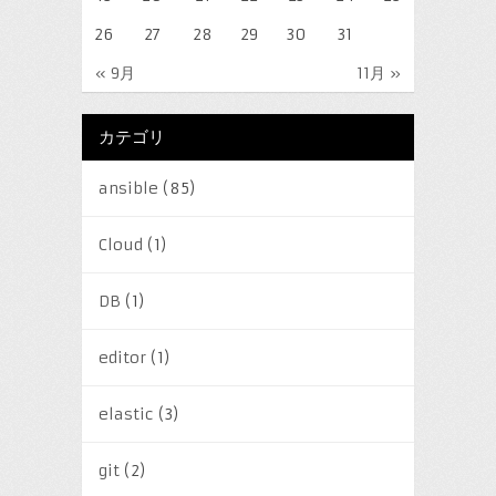
26
27
28
29
30
31
« 9月
11月 »
カテゴリ
ansible
(85)
Cloud
(1)
DB
(1)
editor
(1)
elastic
(3)
git
(2)