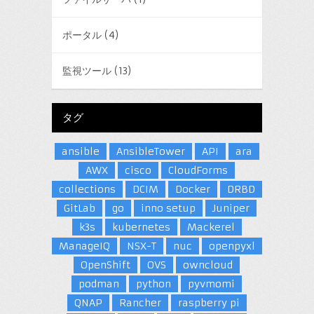
ポータル
(4)
監視ツール
(13)
タグ
ansible
AnsibleTower
API
ara
AWX
cisco
CloudForms
collections
DCIM
Docker
DRBD
GitLab
go
inno setup
Juniper
k3s
kubernetes
Mackerel
ManageIQ
NSX-T
nuc
openpyxl
OpenShift
OVS
owncloud
podman
python
pyvmomi
QNAP
Rancher
raspberry pi