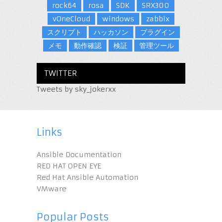
rock64
rosa
SDK
SRX300
vOneCloud
windows
zabbix
スクリプト
ハッカソン
プラグイン
メモ
動作確認
検証
管理ツール
TWITTER
Tweets by sky_jokerxx
Links
Ansible Documentation
RED HAT OPEN EYE
Red Hat Ansible Automation
VMware
Popular Posts